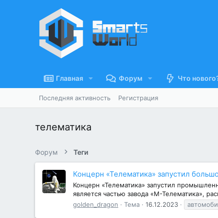
Главная
Форум
Что нового
Последняя активность
Регистрация
телематика
Форум
Теги
Концерн «Телематика» запустил большо
Концерн «Телематика» запустил промышленн
является частью завода «М-Телематика», ра
golden_dragon
Тема
16.12.2023
автомоби