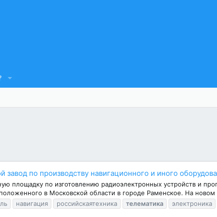
?
й завод по производству навигационного и иного оборудов
ую площадку по изготовлению радиоэлектронных устройств и про
сположенного в Московской области в городе Раменское. На новом 
ль
навигация
российскаятехника
телематика
электроника