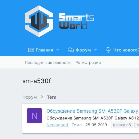
Главная
Форум
Что нового
Последняя активность
Регистрация
sm-a530f
Форум
Теги
Обсуждение Samsung SM-A530F Galaxy 
N
Обсуждение Samsung SM-A530F Galaxy A8 (2
Nemogood
Тема
25.05.2019
galaxy a8
s