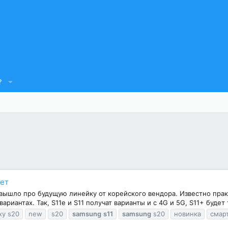
?
рет
вышло про будущую линейку от корейского вендора. Известно практ
ариантах. Так, S11e и S11 получат варианты и с 4G и 5G, S11+ будет
xy s20
new
s20
samsung
s11
samsung
s20
новинка
смар