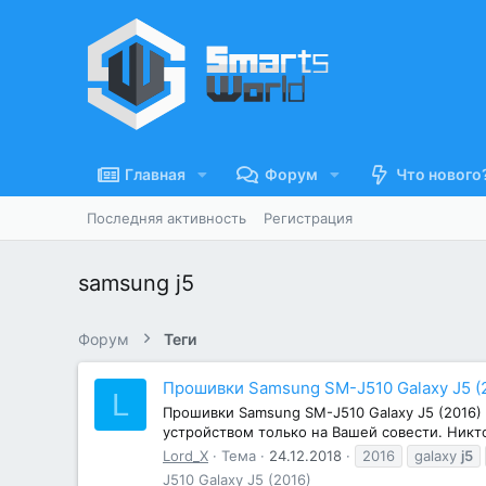
Главная
Форум
Что нового
Последняя активность
Регистрация
samsung j5
Форум
Теги
Прошивки Samsung SM-J510 Galaxy J5 (
L
Прошивки Samsung SM-J510 Galaxy J5 (2016)
устройством только на Вашей совести. Никто
Lord_X
Тема
24.12.2018
2016
galaxy
j5
J510 Galaxy J5 (2016)