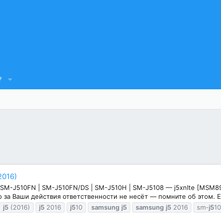
?
2016)
 SM-J510FN | SM-J510FN/DS | SM-J510H | SM-J5108 — j5xnlte [MSM
 за Ваши действия ответственности не несёт — помните об этом. Ес
j5
(2016)
j5
2016
j5
10
samsung
j5
samsung
j5
2016
sm-
j5
10