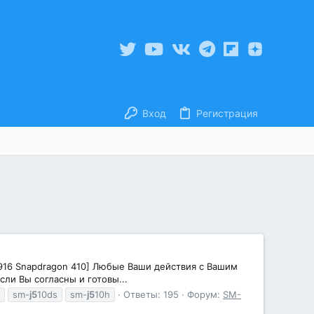
Вход
Регистрация
8916 Snapdragon 410] Любые Ваши действия с Вашим
ли Вы согласны и готовы...
sm-
j5
10ds
sm-
j5
10h
Ответы: 195
Форум:
SM-