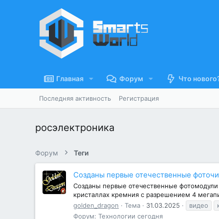
Главная
Форум
Что нового
Последняя активность
Регистрация
росэлектроника
Форум
Теги
Созданы первые отечественные фоточи
Созданы первые отечественные фотомодули 
кристаллах кремния с разрешением 4 мегапи
golden_dragon
Тема
31.03.2025
видео
Форум:
Технологии сегодня