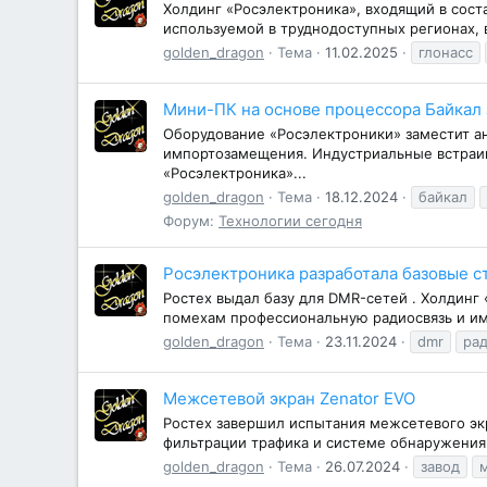
Холдинг «Росэлектроника», входящий в сост
используемой в труднодоступных регионах, в
golden_dragon
Тема
11.02.2025
глонасс
Мини-ПК на основе процессора Байкал 
Оборудование «Росэлектроники» заместит а
импортозамещения. Индустриальные встраив
«Росэлектроника»...
golden_dragon
Тема
18.12.2024
байкал
Форум:
Технологии сегодня
Росэлектроника разработала базовые 
Ростех выдал базу для DMR-сетей . Холдинг
помехам профессиональную радиосвязь и име
golden_dragon
Тема
23.11.2024
dmr
ра
Межсетевой экран Zenator EVO
Ростех завершил испытания межсетевого эк
фильтрации трафика и системе обнаружения 
golden_dragon
Тема
26.07.2024
завод