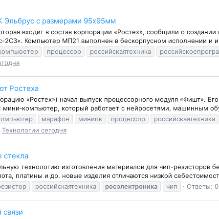
К Эльбрус с размерами 95х95мм
торая входит в состав корпорации «Ростех», сообщили о создании 
с-2С3». Компьютер МП21 выполнен в бескорпусном исполнении и и
компьюетер
процессор
российскаятехника
российскоепрогр
егодня
от Ростеха
порацию «Ростех») начал выпуск процессорного модуля «Фишт». Ег
: мини‑компьютер, который работает с нейросетями, машинным об
компьютер
марафон
минипк
процессор
российскаятехника
:
Технологии сегодня
е стекла
льную технологию изготовления материалов для чип-резисторов бе
та, платины и др. новые изделия отличаются низкой себестоимость
резистор
российскаятехника
росэлектроника
чип
Ответы: 0
 связи