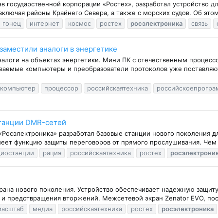
ав государственной корпорации «Ростех», разработал устройство д
ключая районы Крайнего Севера, а также с морских судов. Об этом
гонец
интернет
космос
ростех
росэлектроника
связь
заместили аналоги в энергетике
налоги на объектах энергетики. Мини ПК с отечественным процесс
аемые компьютеры и преобразователи протоколов уже поставляютс
компьютер
процессор
российскаятехника
российскоепрогра
станции DMR-сетей
 «Росэлектроника» разработал базовые станции нового поколения д
ет функцию защиты переговоров от прямого прослушивания. Чем н
диостанции
рация
российскаятехника
ростех
росэлектрони
рана нового поколения. Устройство обеспечивает надежную защит
и предотвращения вторжений. Межсетевой экран Zenator EVO, пос
масштаб
медиа
российскаятехника
ростех
росэлектроника