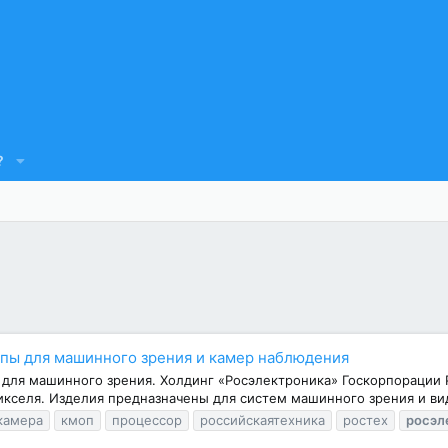
?
пы для машинного зрения и камер наблюдения
для машинного зрения. Холдинг «Росэлектроника» Госкорпорации 
кселя. Изделия предназначены для систем машинного зрения и вид
камера
кмоп
процессор
российскаятехника
ростех
росэл