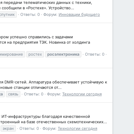
ля передачи телематических данных с техники,
 сообщили в «Ростехе». Устройство...
спутник
Ответы: 0
Форум:
Инновации будущего
ором успешно справились с задачами
я на предприятия ТЭК. Новинка от холдинга
ммирование
ростех
росэлектроника
Ответы: 0
ля DMR-сетей. Аппаратура обеспечивает устойчивую к
овые станции отличаются от...
ка
связь
Ответы: 0
Форум:
Технологии сегодня
у ИТ-инфраструктуры благодаря качественной
троенный на базе отечественных схемотехнических...
экран
Ответы: 0
Форум:
Технологии сегодня