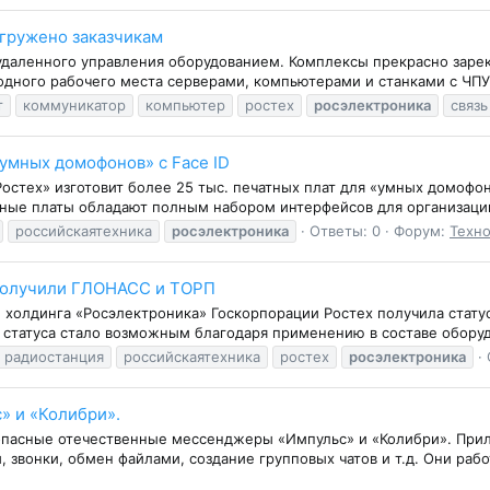
гружено заказчикам
 удаленного управления оборудованием. Комплексы прекрасно зарек
дного рабочего места серверами, компьютерами и станками с ЧПУ. 
т
коммуникатор
компьютер
ростех
росэлектроника
связь
«умных домофонов» с Face ID
остех» изготовит более 25 тыс. печатных плат для «умных домофон
ные платы обладают полным набором интерфейсов для организации
российскаятехника
росэлектроника
Ответы: 0
Форум:
Техно
получили ГЛОНАСС и ТОРП
 холдинга «Росэлектроника» Госкорпорации Ростех получила стат
статуса стало возможным благодаря применению в составе оборуд
радиостанция
российскаятехника
ростех
росэлектроника
 и «Колибри».
опасные отечественные мессенджеры «Импульс» и «Колибри». При
 звонки, обмен файлами, создание групповых чатов и т.д. Они рабо