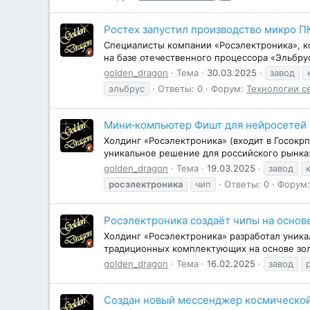
Ростех запустил производство микро П
Специалисты компании «Росэлектроника», ко
на базе отечественного процессора «Эльбру
golden_dragon
Тема
30.03.2025
завод
эльбрус
Ответы: 0
Форум:
Технологии с
Мини‑компьютер Фишт для нейросетей 
Холдинг «Росэлектроника» (входит в Госокр
уникальное решение для российского рынка
golden_dragon
Тема
19.03.2025
завод
росэлектроника
чип
Ответы: 0
Форум
Росэлектроника создаёт чипы на основ
Холдинг «Росэлектроника» разработал уника
традиционных комплектующих на основе золо
golden_dragon
Тема
16.02.2025
завод
Создан новый мессенджер космической