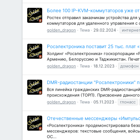
Более 100 IP-KVM-коммутаторов уже от
Ростех отправил заказчикам устройства для
коммутаторов для удаленного управления с о
golden_dragon
Тема
29.02.2024
интерне
Росэлектроника поставит 25 тыс. плат 
Холдинг «Росэлектроника» госкорпорации «Р
Армению, Белоруссию и Таджикистан. Печат
golden_dragon
Тема
18.12.2023
домофон
DMR-радиостанции "Росэлектроники" 
Вся линейка гражданских DMR-радиостанций
происхождения (ТОРП). Присвоение данного 
golden_dragon
Тема
05.11.2023
глонасс
Отечественные мессенджеры «Импульс»
«Росэлектроника» продемонстрировала без
мессенджеров: текстовые сообщения, войсы,
ОС...