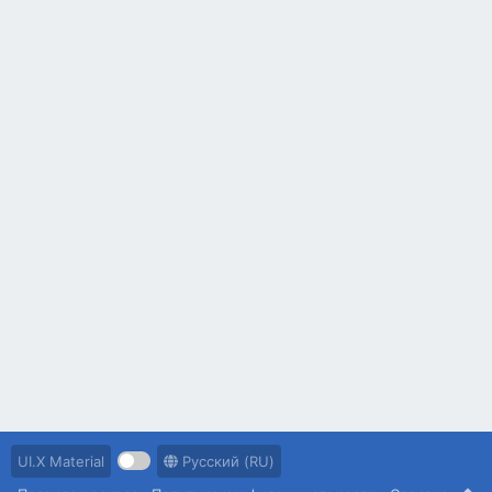
UI.X Material
Русский (RU)