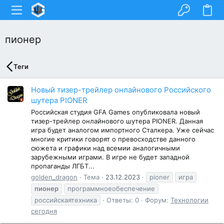
пионер
Теги
Новый тизер-трейлер онлайнового Российского
шутера PIONER
Российская студия GFA Games опубликовала новый
тизер-трейлер онлайнового шутера PIONER. Данная
игра будет аналогом импортного Сталкера. Уже сейчас
многие критики говорят о превосходстве данного
сюжета и графики над всемии аналогичными
зарубежными играми. В игре не будет западной
пропаганды ЛГБТ...
golden_dragon
Тема
23.12.2023
pioner
игра
пионер
программноеобеспечение
российскаятехника
Ответы: 0
Форум:
Технологии
сегодня