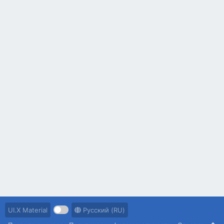
UI.X Material
Русский (RU)