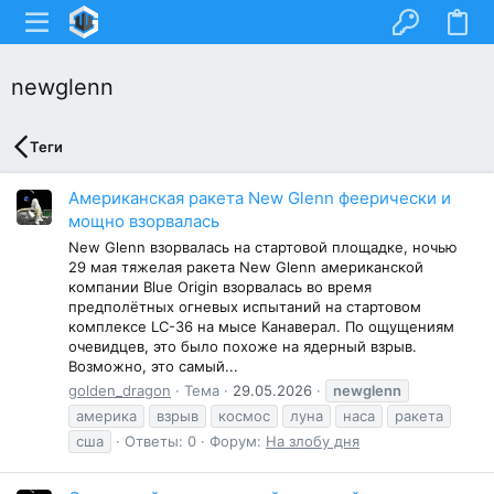
newglenn
Теги
Американская ракета New Glenn феерически и
мощно взорвалась
New Glenn взорвалась на стартовой площадке, ночью
29 мая тяжелая ракета New Glenn американской
компании Blue Origin взорвалась во время
предполётных огневых испытаний на стартовом
комплексе LC-36 на мысе Канаверал. По ощущениям
очевидцев, это было похоже на ядерный взрыв.
Возможно, это самый...
golden_dragon
Тема
29.05.2026
newglenn
америка
взрыв
космос
луна
наса
ракета
сша
Ответы: 0
Форум:
На злобу дня