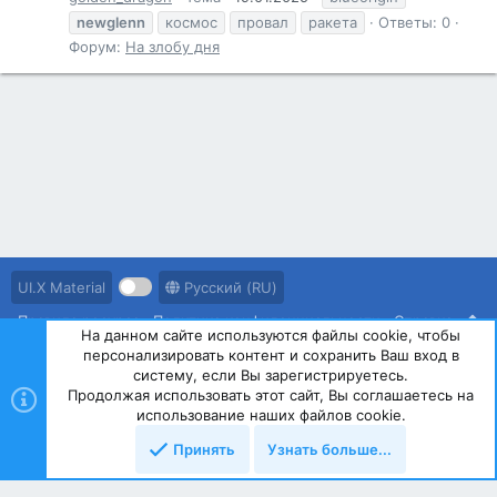
newglenn
космос
провал
ракета
Ответы: 0
Форум:
На злобу дня
UI.X Material
Русский (RU)
Правила ресурса
Политика конфиденциальности
Справка
На данном сайте используются файлы cookie, чтобы
персонализировать контент и сохранить Ваш вход в
R
S
систему, если Вы зарегистрируетесь.
S
Продолжая использовать этот сайт, Вы соглашаетесь на
®
Community platform by XenForo
© 2010-2023 XenForo Ltd.
использование наших файлов cookie.
Принять
Узнать больше...
Сверху
Снизу