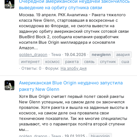
Очередной американской неудачей закончилось
выведение на орбиту спутника связи
Москва. 19 апреля. РКК Аналитика - Ракета тяжелого
класса New Glenn, стартовавшая в воскресенье с
космодрома во Флориде, не смогла вывести на
заданную орбиту американский спутник сотовой связи
BlueBird Block 2, сообщила компания-разработчик
носителя Blue Origin миллиардера и основателя
Amazon...
golden_dragon
Тема
19.04.2026
newglenn
авария
интернет
космос
ракета
связь
спутник
сша
Ответы: 0
Форум:
На злобу дня
Американская Blue Origin неудачно запустила
ракету New Glenn
Хотя Blue Origin считает первый полет своей ракеты
New Glenn успешным, на самом деле он закончился
провалом. Хотя ракета и вышла на заданные высоты в
космосе, на самом деле она провалила свои
технические показатели. Так же многие специалисты
указывают, что о параметрах полёта второй ступени
мы...
golden_dragon
Тема
19.01.2025
blueorigin