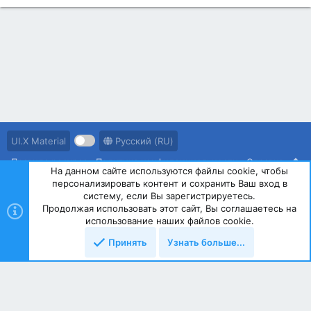
UI.X Material
Русский (RU)
Правила ресурса
Политика конфиденциальности
Справка
На данном сайте используются файлы cookie, чтобы
персонализировать контент и сохранить Ваш вход в
R
S
систему, если Вы зарегистрируетесь.
S
Продолжая использовать этот сайт, Вы соглашаетесь на
®
Community platform by XenForo
© 2010-2023 XenForo Ltd.
использование наших файлов cookie.
Принять
Узнать больше...
Сверху
Снизу