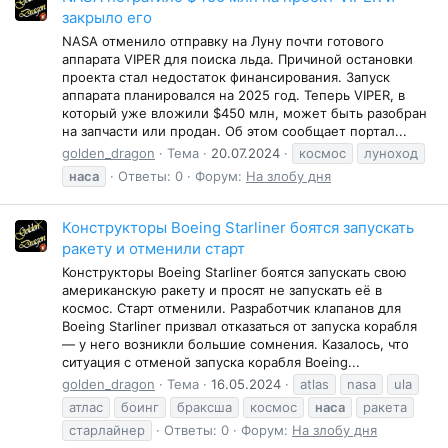
закрыло его
NASA отменило отправку на Луну почти готового
аппарата VIPER для поиска льда. Причиной остановки
проекта стал недостаток финансирования. Запуск
аппарата планировался на 2025 год. Теперь VIPER, в
который уже вложили $450 млн, может быть разобран
на запчасти или продан. Об этом сообщает портал...
golden_dragon
Тема
20.07.2024
космос
луноход
наса
Ответы: 0
Форум:
На злобу дня
Конструкторы Boeing Starliner боятся запускать
ракету и отменили старт
Конструкторы Boeing Starliner боятся запускать свою
американскую ракету и просят не запускать её в
космос. Старт отменили. Разработчик клапанов для
Boeing Starliner призвал отказаться от запуска корабля
— у него возникли большие сомнения. Казалось, что
ситуация с отменой запуска корабля Boeing...
golden_dragon
Тема
16.05.2024
atlas
nasa
ula
атлас
боинг
браксша
космос
наса
ракета
старлайнер
Ответы: 0
Форум:
На злобу дня