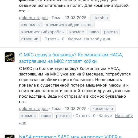
седьмой испытательный полёт. Для компании SpaceX
это...
golden_dragon
Тема
13.03.2025
starship
илонмаск
космическийдвигатель
космическийкорабль
космос
наса
ракета
старшип
Ответы: 0
Форум:
На злобу дня
С МКС сразу в больницу? Космонавтам НАСА,
застрявшим на МКС готовят койки
С МКС на больничную койку? Космонавтам НАСА,
застрявшим на МКС уже аж на 9 месяцев, потребуется
серьезная реабилитация в больнице. Невесомость
привела к существенной потере мышечной массы и к
снижению плотности костной ткани и других ужасных
последствий. Ведь их отправили в космос буквально
на...
golden_dragon
Тема
13.03.2025
космонавт
космос
наса
ракета
Ответы: 0
Форум:
На злобу
дня
NASA потратило $450 млн на проект VIPER и