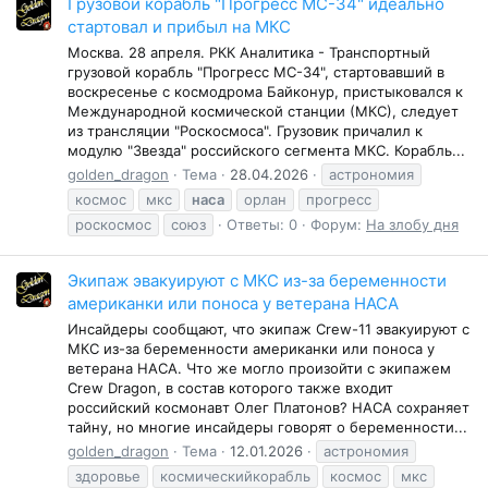
Грузовой корабль "Прогресс МС-34" идеально
стартовал и прибыл на МКС
Москва. 28 апреля. РКК Аналитика - Транспортный
грузовой корабль "Прогресс МС-34", стартовавший в
воскресенье с космодрома Байконур, пристыковался к
Международной космической станции (МКС), следует
из трансляции "Роскосмоса". Грузовик причалил к
модулю "Звезда" российского сегмента МКС. Корабль...
golden_dragon
Тема
28.04.2026
астрономия
космос
мкс
наса
орлан
прогресс
роскосмос
союз
Ответы: 0
Форум:
На злобу дня
Экипаж эвакуируют с МКС из-за беременности
американки или поноса у ветерана НАСА
Инсайдеры сообщают, что экипаж Crew-11 эвакуируют с
МКС из-за беременности американки или поноса у
ветерана НАСА. Что же могло произойти c экипажем
Crew Dragon, в состав которого также входит
российский космонавт Олег Платонов? НАСА сохраняет
тайну, но многие инсайдеры говорят о беременности...
golden_dragon
Тема
12.01.2026
астрономия
здоровье
космическийкорабль
космос
мкс