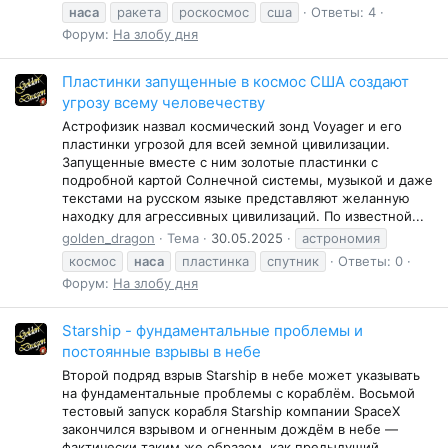
наса
ракета
роскосмос
сша
Ответы: 4
Форум:
На злобу дня
Пластинки запущенные в космос США создают
угрозу всему человечеству
Астрофизик назвал космический зонд Voyager и его
пластинки угрозой для всей земной цивилизации.
Запущенные вместе с ним золотые пластинки с
подробной картой Солнечной системы, музыкой и даже
текстами на русском языке представляют желанную
находку для агрессивных цивилизаций. По известной...
golden_dragon
Тема
30.05.2025
астрономия
космос
наса
пластинка
спутник
Ответы: 0
Форум:
На злобу дня
Starship - фундаментальные проблемы и
постоянные взрывы в небе
Второй подряд взрыв Starship в небе может указывать
на фундаментальные проблемы с кораблём. Восьмой
тестовый запуск корабля Starship компании SpaceX
закончился взрывом и огненным дождём в небе —
фактически таким же образом, как предыдущий