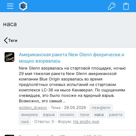
наса
Теги
Американская ракета New Glenn феерически и
мощно взорвалась
New Glenn взорвалась на стартовой площадке, ночью
29 мая тяжелая ракета New Glenn американской
компании Blue Origin взорвалась во время
предполётных огневых испытаний на стартовом
комплексе LC-36 на мысе Канаверал. По ощущениям
очевидцев, это было похоже на ядерный взрыв.
Возможно, это самый...
golden_dragon
Тема
29.05.2026
newglenn
америка
взрыв
космос
луна
наса
ракета
сша
Ответы: 0
Форум:
На злобу дня