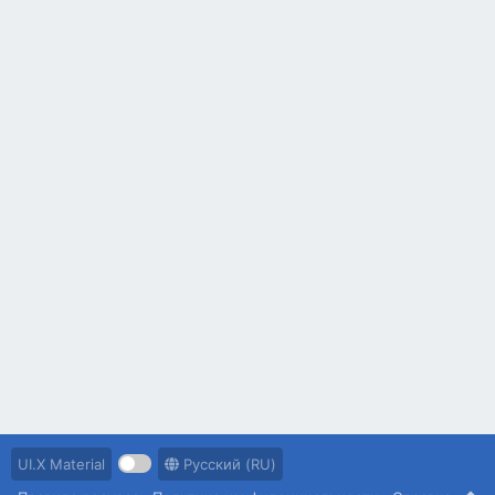
UI.X Material
Русский (RU)