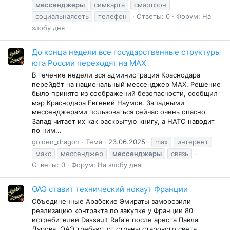
мессенджеры
симкарта
смартфон
социальнаясеть
телефон
Ответы: 0
Форум:
На
злобу дня
До конца недели все государственные структуры
юга России переходят на MAX
В течение недели вся администрация Краснодара
перейдёт на национальный мессенджер MAX. Решение
было принято из соображений безопасности, сообщил
мэр Краснодара Евгений Наумов. Западными
мессенджерами пользоваться сейчас очень опасно.
Запад читает их как раскрытую книгу, а НАТО наводит
по ним...
golden_dragon
Тема
23.06.2025
max
интернет
макс
мессенджер
мессенджеры
связь
Ответы: 0
Форум:
На злобу дня
ОАЭ ставит технический нокаут Франции
Объединенные Арабские Эмираты заморозили
реализацию контракта по закупке у Франции 80
истребителей Dassault Rafale после ареста Павла
Дурова. ОАЭ требуют от страны старового света