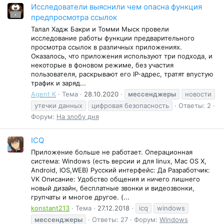
Исследователи выяснили чем опасна функция
предпросмотра ссылок
Талал Хадж Бакри и Томми Мыск провели
исследование работы функции предварительного
просмотра ссылок в различных приложениях.
Оказалось, что приложения используют три подхода, и
некоторые в фоновом режиме, без участия
пользователя, раскрывают его IP-адрес, тратят впустую
трафик и заряд...
Agent K
Тема
28.10.2020
мессенджеры
новости
утечки данных
цифровая безопасность
Ответы: 2
Форум:
На злобу дня
ICQ
Приложение больше не работает. Операционная
система: Windows (есть версии и для linux, Mac OS X,
Android, IOS,WEB) Русский интерфейс: Да Разработчик:
VK Описание: Удобство общения и ничего лишнего
новый дизайн, бесплатные звонки и видеозвонки,
групчаты и многое другое. (...
konstant213
Тема
27.12.2018
icq
windows
мессенджеры
Ответы: 27
Форум:
Windows