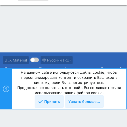
UI.X Material
Русский (RU)
Правила ресурса
Политика конфиденциальности
Справка
На данном сайте используются файлы cookie, чтобы
персонализировать контент и сохранить Ваш вход в
R
S
систему, если Вы зарегистрируетесь.
S
Продолжая использовать этот сайт, Вы соглашаетесь на
®
Community platform by XenForo
© 2010-2023 XenForo Ltd.
использование наших файлов cookie.
Принять
Узнать больше...
Сверху
Снизу