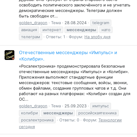
освободить политического заключëнного и не угнетать
демократические мессенджеры. Телеграм должен
быть свободен от...
golden_dragon
Тема
28.08.2024
telegram
авиация
интернет
мессенджеры
нато
телеграм
Ответы: 1
Форум:
На злобу дня
Отечественные мессенджеры «Импульс» и
«Колибри».
«Росэлектроника» продемонстрировала безопасные
отечественные мессенджеры «Импульс» и «Колибри».
Приложения выполняют стандартные функции
мессенджеров: текстовые сообщения, войсы, звонки,
обмен файлами, создание групповых чатов и т.д. Они
работают на разных платформах: «Колибри» создан для
ОС...
golden_dragon
Тема
25.09.2023
импульс
колибри
мессенджеры
российскаятехника
росэлектроника
Ответы: 0
Форум:
Технологии
сегодня