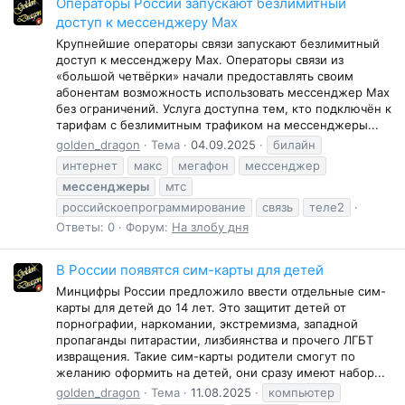
Операторы России запускают безлимитный
доступ к мессенджеру Мах
Крупнейшие операторы связи запускают безлимитный
доступ к мессенджеру Мах. Операторы связи из
«большой четвёрки» начали предоставлять своим
абонентам возможность использовать мессенджер Мах
без ограничений. Услуга доступна тем, кто подключён к
тарифам с безлимитным трафиком на мессенджеры...
golden_dragon
Тема
04.09.2025
билайн
интернет
макс
мегафон
мессенджер
мессенджеры
мтс
российскоепрограммирование
связь
теле2
Ответы: 0
Форум:
На злобу дня
В России появятся сим-карты для детей
Минцифры России предложило ввести отдельные сим-
карты для детей до 14 лет. Это защитит детей от
порнографии, наркомании, экстремизма, западной
пропаганды питарастии, лизбиянства и прочего ЛГБТ
извращения. Такие сим-карты родители смогут по
желанию оформить на детей, они сразу имеют набор...
golden_dragon
Тема
11.08.2025
компьютер