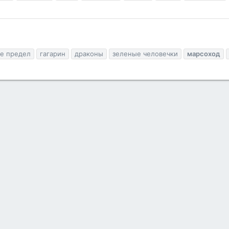
не предел
гагарин
драконы
зеленые человечки
марсоход