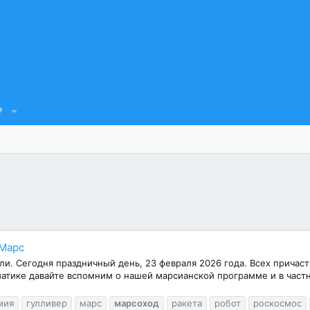
?
 Марс
и. Сегодня праздничный день, 23 февраля 2026 года. Всех причаст
тике давайте вспомним о нашей марсианской программе и в частно
мия
гулливер
марс
марсоход
ракета
робот
роскосмос