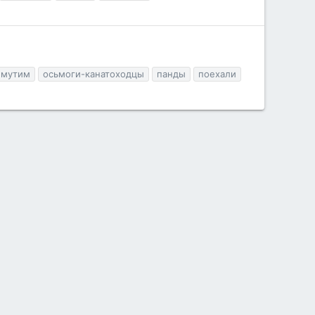
мутим
осьмоги-канатоходцы
панды
поехали