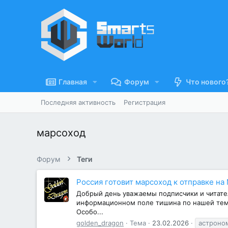
Главная
Форум
Что нового
Последняя активность
Регистрация
марсоход
Форум
Теги
Россия готовит марсоход к отправке на
Добрый день уважаемы подписчики и читател
информационном поле тишина по нашей тема
Особо...
golden_dragon
Тема
23.02.2026
астроно