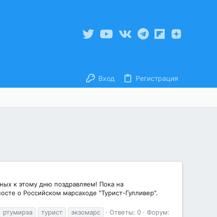
Вход
Регистрация
ных к этому дню поздравляем! Пока на
сте о Российском марсаходе "Турист-Гулливер".
ртумирэа
турист
экзомарс
Ответы: 0
Форум: