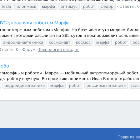
tesla
илонмаск
марфа
оптимус
робот
фёдор
Ответы: 0
ИУС управляли роботом Марфа
нтропоморфным роботом «Марфа». На базе института медико-биоло
римент, который рассчитан на 365 суток и воспроизводит основные
андроиднаятехника
космонавт
космос
марфа
робот
рос
Ответы: 0
Форум:
Технологии сегодня
робот
поморфным роботом. Марфа — мобильный антропоморфный робот. О
ы роботу вручную. Во время эксперимента Иван Вагнер отработал д
андроиднаятехника
марфа
робот
российскаятехника
рос
Правила р