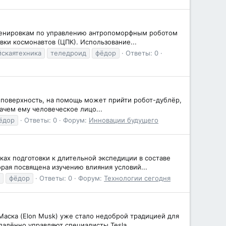
 тренировкам по управлению антропоморфным роботом
ки космонавтов (ЦПК). Использование...
йскаятехника
теледроид
фёдор
Ответы: 0
ую поверхность, на помощь может прийти робот-дублёр,
зачем ему человеческое лицо...
ёдор
Ответы: 0
Форум:
Инновации будущего
ах подготовки к длительной экспедиции в составе
орая посвящена изучению влияния условий...
фёдор
Ответы: 0
Форум:
Технологии сегодня
Маска (Elon Musk) уже стало недоброй традицией для
алённо управляют специалисты Tesla...