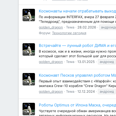
Космонавты начали отрабатывать выхо
По информации INTERFAX, вчера 27 февраля
"Теледроид", предназначенным для помощи в
golden_dragon
Тема
28.02.2026
андроид
Форум:
Технологии сегодня
Встречайте — лунный робот ДИМА и ег
В космосе, как и в жизни, иногда нужно про
который сделает этот большой шаг для росси
golden_dragon
Тема
13.01.2025
андроид
Космонавт Песков управлял роботом М
Первый опыт взаимодействия с «Марфой»: к
экипажа Crew-10 корабля "Crew Dragon" Кир
golden_dragon
Тема
12.12.2024
андроид
Роботы Optimus от Илона Маска, очеред
Чуствуете очередной обман американцев все
западных информационных ресурсов. На деле