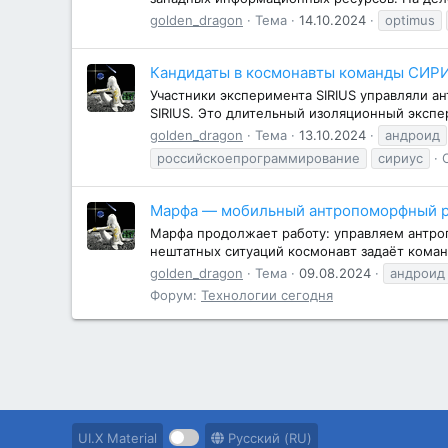
golden_dragon
Тема
14.10.2024
optimus
Кандидаты в космонавты команды СИР
Участники эксперимента SIRIUS управляли а
SIRIUS. Это длительный изоляционный экспе
golden_dragon
Тема
13.10.2024
андроид
российскоепрограммирование
сириус
Марфа — мобильный антропоморфный 
Марфа продолжает работу: управляем антро
нештатных ситуаций космонавт задаёт команд
golden_dragon
Тема
09.08.2024
андроид
Форум:
Технологии сегодня
UI.X Material
Русский (RU)