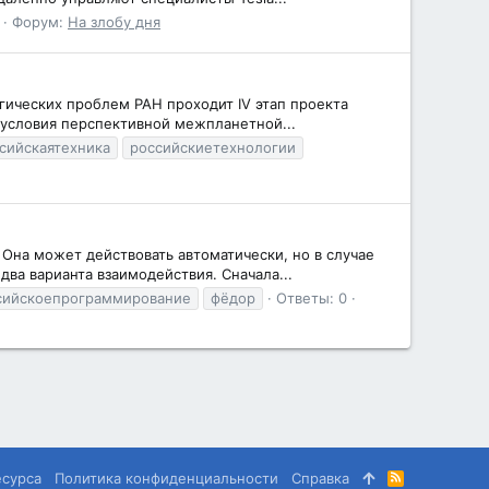
Форум:
На злобу дня
гических проблем РАН проходит IV этап проекта
 условия перспективной межпланетной...
сийскаятехника
российскиетехнологии
на может действовать автоматически, но в случае
ва варианта взаимодействия. Сначала...
сийскоепрограммирование
фёдор
Ответы: 0
есурса
Политика конфиденциальности
Справка
R