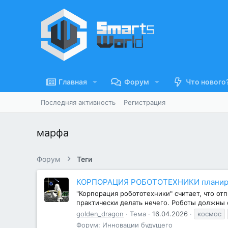
Главная
Форум
Что нового
Последняя активность
Регистрация
марфа
Форум
Теги
КОРПОРАЦИЯ РОБОТОТЕХНИКИ планирует
"Корпорация робототехники" считает, что от
практически делать нечего. Роботы должны 
golden_dragon
Тема
16.04.2026
космос
Форум:
Инновации будущего