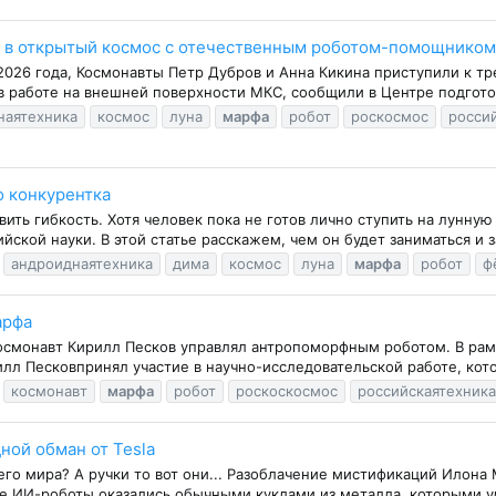
д в открытый космос с отечественным роботом-помощником
 2026 года, Космонавты Петр Дубров и Анна Кикина приступили к
 работе на внешней поверхности МКС, сообщили в Центре подготов
наятехника
космос
луна
марфа
робот
роскосмос
росси
о конкурентка
явить гибкость. Хотя человек пока не готов лично ступить на лунн
йской науки. В этой статье расскажем, чем он будет заниматься и 
андроиднаятехника
дима
космос
луна
марфа
робот
ф
арфа
осмонавт Кирилл Песков управлял антропоморфным роботом. В рамк
илл Песковпринял участие в научно-исследовательской работе, кот
космонавт
марфа
робот
роскоскосмос
российскаятехника
ной обман от Tesla
го мира? А ручки то вот они... Разоблачение мистификаций Илона 
 ИИ-роботы оказались обычными куклами из металла, которыми уд