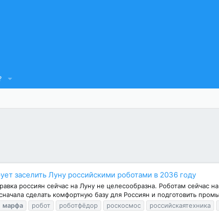
?
 заселить Луну российскими роботами в 2036 году
правка россиян сейчас на Луну не целесообразна. Роботам сейчас н
сначала сделать комфортную базу для Россиян и подготовить промы
марфа
робот
роботфёдор
роскосмос
российскаятехника