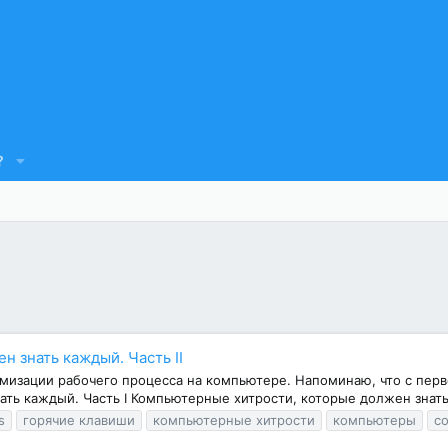
?
 знать каждый. Часть II
изации рабочего процесса на компьютере. Напоминаю, что с перво
ь каждый. Часть I Компьютерные хитрости, которые должен знать к
s
горячие клавиши
компьютерные хитрости
компьютеры
с