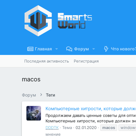
Главная
Форум
Что нового
Последняя активность
Регистрация
macos
Форум
Теги
Компьютерные хитрости, которые должен
Продолжаем давать ценные советы для оптим
Компьютерные хитрости, которые должен знат
DDDTK
Тема
02.01.2020
macos
window
мнение