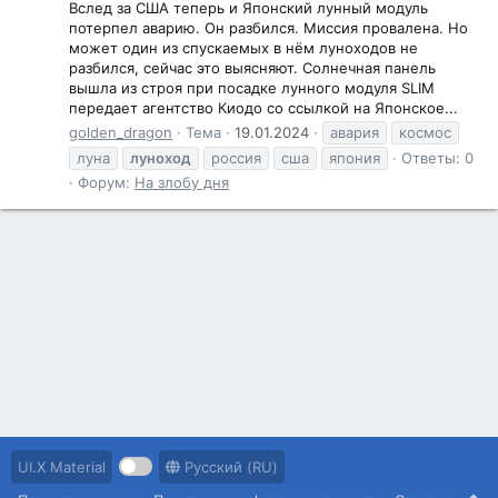
Вслед за США теперь и Японский лунный модуль
потерпел аварию. Он разбился. Миссия провалена. Но
может один из спускаемых в нём луноходов не
разбился, сейчас это выясняют. Солнечная панель
вышла из строя при посадке лунного модуля SLIM
передает агентство Киодо со ссылкой на Японское...
golden_dragon
Тема
19.01.2024
авария
космос
луна
луноход
россия
сша
япония
Ответы: 0
Форум:
На злобу дня
UI.X Material
Русский (RU)