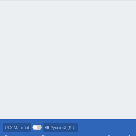
UI.X Material
Русский (RU)