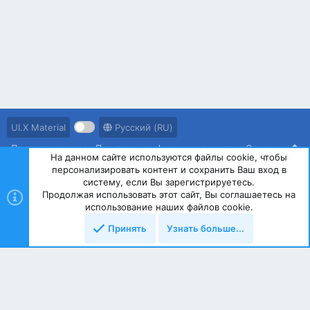
UI.X Material
Русский (RU)
Правила ресурса
Политика конфиденциальности
Справка
На данном сайте используются файлы cookie, чтобы
персонализировать контент и сохранить Ваш вход в
R
S
систему, если Вы зарегистрируетесь.
S
Продолжая использовать этот сайт, Вы соглашаетесь на
®
Community platform by XenForo
© 2010-2023 XenForo Ltd.
использование наших файлов cookie.
Принять
Узнать больше...
Сверху
Снизу