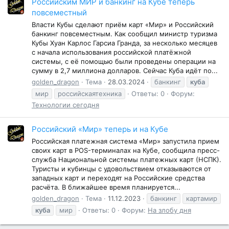
Российским МИР и банкинг на Кубе теперь
повсеместный
Власти Кубы сделают приём карт «Мир» и Российский
банкинг повсеместным. Как сообщил министр туризма
Кубы Хуан Карлос Гарсиа Гранда, за несколько месяцев
с начала использования российской платёжной
системы, с её помощью были проведены операции на
сумму в 2,7 миллиона долларов. Сейчас Куба идëт по...
golden_dragon
Тема
28.03.2024
банкинг
куба
мир
российскаятехника
Ответы: 0
Форум:
Технологии сегодня
Российский «Мир» теперь и на Кубе
Российская платежная система «Мир» запустила прием
своих карт в POS-терминалах на Кубе, сообщила пресс-
служба Национальной системы платежных карт (НСПК).
Туристы и кубинцы с удовольствием отказываются от
западных карт и переходят на Российские средства
расчёта. В ближайшее время планируется...
golden_dragon
Тема
11.12.2023
банкинг
картамир
куба
мир
Ответы: 0
Форум:
На злобу дня