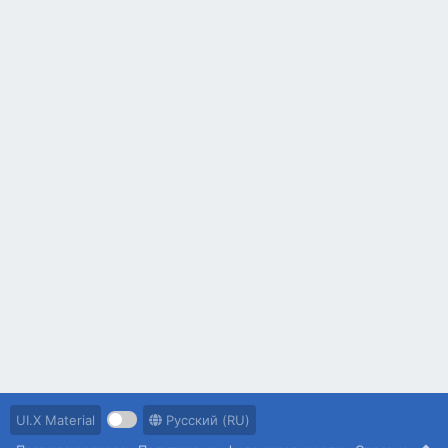
UI.X Material
Русский (RU)