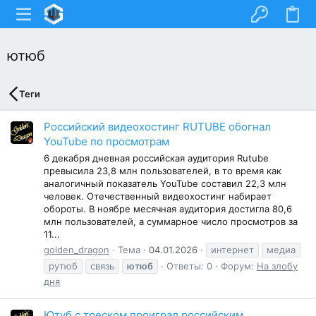
ютюб
Теги
Российский видеохостинг RUTUBE обогнал
YouTube по просмотрам
6 декабря дневная российская аудитория Rutube
превысила 23,8 млн пользователей, в то время как
аналогичный показатель YouTube составил 22,3 млн
человек. Отечественный видеохостинг набирает
обороты. В ноябре месячная аудитория достигла 80,6
млн пользователей, а суммарное число просмотров за
11...
golden_dragon
Тема
04.01.2026
интернет
медиа
рутюб
связь
ютюб
Ответы: 0
Форум:
На злобу
дня
Ютуб с треском проиграл российским