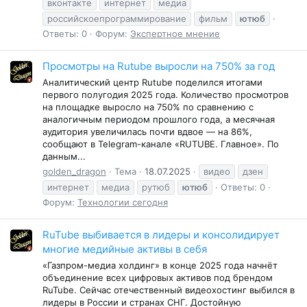
вконтакте
интернет
медиа
российскоепрограммирование
фильм
ютюб
Ответы: 0
Форум:
Экспертное мнение
Просмотры на Rutube выросли на 750% за год
Аналитический центр Rutube поделился итогами
первого полугодия 2025 года. Количество просмотров
на площадке выросло на 750% по сравнению с
аналогичным периодом прошлого года, а месячная
аудитория увеличилась почти вдвое — на 86%,
сообщают в Telegram-канале «RUTUBE. Главное». По
данным...
golden_dragon
Тема
18.07.2025
видео
дзен
интернет
медиа
рутюб
ютюб
Ответы: 0
Форум:
Технологии сегодня
RuTube выбивается в лидеры и консолидирует
многие медийные активы в себя
«Газпром-медиа холдинг» в конце 2025 года начнёт
объединение всех цифровых активов под брендом
RuTube. Сейчас отечественный видеохостинг выбился в
лидеры в России и странах СНГ. Достойную