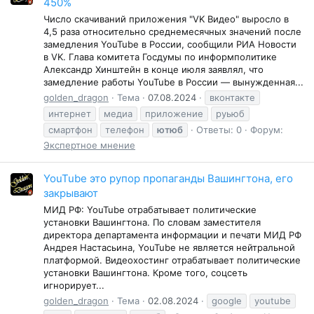
450%
Число скачиваний приложения "VK Видео" выросло в
4,5 раза относительно среднемесячных значений после
замедления YouTube в России, сообщили РИА Новости
в VK. Глава комитета Госдумы по информполитике
Александр Хинштейн в конце июля заявлял, что
замедление работы YouTube в России — вынужденная...
golden_dragon
Тема
07.08.2024
вконтакте
интернет
медиа
приложение
руьюб
смартфон
телефон
ютюб
Ответы: 0
Форум:
Экспертное мнение
YouTube это рупор пропаганды Вашингтона, его
закрывают
МИД РФ: YouTube отрабатывает политические
установки Вашингтона. По словам заместителя
директора департамента информации и печати МИД РФ
Андрея Настасьина, YouTube не является нейтральной
платформой. Видеохостинг отрабатывает политические
установки Вашингтона. Кроме того, соцсеть
игнорирует...
golden_dragon
Тема
02.08.2024
google
youtube