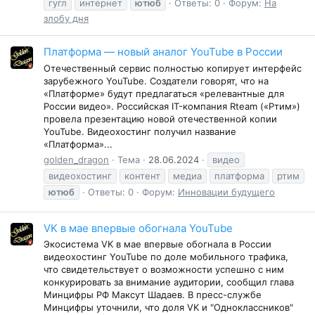
гугл
интернет
ютюб
Ответы: 0
Форум:
На
злобу дня
Платформа — новый аналог YouTube в России
Отечественный сервис полностью копирует интерфейс
зарубежного YouTube. Создатели говорят, что на
«Платформе» будут предлагаться «релевантные для
России видео». Российская IT-компания Rteam («Ртим»)
провела презентацию новой отечественной копии
YouTube. Видеохостинг получил название
«Платформа»...
golden_dragon
Тема
28.06.2024
видео
видеохостинг
контент
медиа
платформа
ртим
ютюб
Ответы: 0
Форум:
Инновации будущего
VK в мае впервые обогнала YouTube
Экосистема VK в мае впервые обогнала в России
видеохостинг YouTube по доле мобильного трафика,
что свидетельствует о возможности успешно с ним
конкурировать за внимание аудитории, сообщил глава
Минцифры РФ Максут Шадаев. В пресс-службе
Минцифры уточнили, что доля VK и "Одноклассников"