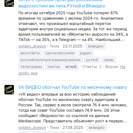
видеохостингам типа РУтюб и ВКвидео
По итогам октября 2025 года YouTube потерял 67%
времени по сравнению с июлем 2024-го. Аналаитики
отмечают, что произошел масштабный переток
аудитории внутри социальных медиа. За тот же период
время пользователей во «ВКонтакте» выросло на 34%, в
TikTok — на 35%, а в Telegram — на 8%. Наибольший...
golden_dragon
Тема
23.11.2025
вквидео
вконтакте
одноклассники
радио
российскоепрограммирование
рутюб
связь
телеграмм
тикток
ютюб
Ответы: 2
Форум:
На
злобу дня
VK ВИДЕО обогнал YouTube по месячному охвату
«VK видео» впервые за всю историю наблюдений
обогнал YouTube по месячному охвату аудитории в
России. Так, сервис в июле смотрели 76,4 млн человек,
тогда как охват YouTube составил 74,9 млн. Об этом
сообщают «Ведомости» со ссылкой на данные
Mediascope. Представитель объясняет рост в первую...
golden_dragon
Тема
27.08.2025
вквидео