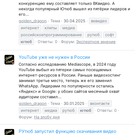
конкуренцию ему составляет только ВКвидео. А
некогда популярный Ютюб вышел из пятёрки лидеров и
его...
golden_dragon
Тема
30.04.2025
вквидео
интернет
клипы
медиа
российскоепрограммирование
рутюб
софт
ютюб
Ответы: 0
Форум:
Экспертное мнение
YouTube уже не нужен в России
Согласно исследованию Mediascope, в 2024 году
YouTube выбыл из пятерки самых посещаемых
интернет-ресурсов в России. Раньше видеохостинг
занимал третье место, теперь же его заменил
WhatsApp. Лидерами по популярности остались
«Яндекс» и Google: у обоих сайтов месячный охват
аудитории составил...
golden_dragon
Тема
30.01.2025
вконтакте
интернет
медиа
рутюб
ютюб
Ответы: 0
Форум:
На злобу дня
РУтюб запустил функцию скачивания видео