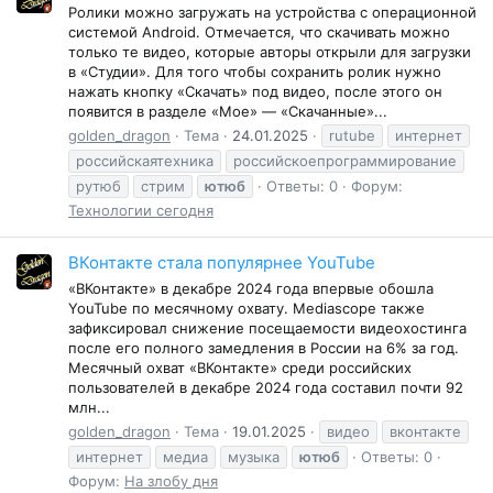
Ролики можно загружать на устройства с операционной
системой Android. Отмечается, что скачивать можно
только те видео, которые авторы открыли для загрузки
в «Студии». Для того чтобы сохранить ролик нужно
нажать кнопку «Скачать» под видео, после этого он
появится в разделе «Мое» — «Скачанные»...
golden_dragon
Тема
24.01.2025
rutube
интернет
российскаятехника
российскоепрограммирование
рутюб
стрим
ютюб
Ответы: 0
Форум:
Технологии сегодня
ВКонтакте стала популярнее YouTube
«ВКонтакте» в декабре 2024 года впервые обошла
YouTube по месячному охвату. Mediascope также
зафиксировал снижение посещаемости видеохостинга
после его полного замедления в России на 6% за год.
Месячный охват «ВКонтакте» среди российских
пользователей в декабре 2024 года составил почти 92
млн...
golden_dragon
Тема
19.01.2025
видео
вконтакте
интернет
медиа
музыка
ютюб
Ответы: 0
Форум:
На злобу дня