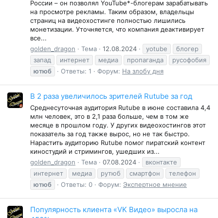
России – он позволял YouTube*-блогерам зарабатывать
на просмотре рекламы. Таким образом, владельцы
страниц на видеохостинге полностью лишились
монетизации. Уточняется, что компания деактивирует
все...
golden_dragon
Тема
12.08.2024
yotube
блогер
запад
интернет
медиа
пропаганда
русофобия
ютюб
Ответы: 1
Форум:
На злобу дня
В 2 раза увеличилось зрителей Rutube за год
Среднесуточная аудитория Rutube в июне составила 4,4
млн человек, это в 2,1 раза больше, чем в том же
месяце в прошлом году. У других видеохостингов этот
показатель за год также вырос, но не так быстро.
Нарастить аудиторию Rutube помог пиратский контент
киностудий и стримингов, ушедших из...
golden_dragon
Тема
07.08.2024
вконтакте
интернет
медиа
рутюб
смартфон
телефон
ютюб
Ответы: 0
Форум:
Экспертное мнение
Популярность клиента «VK Видео» выросла на