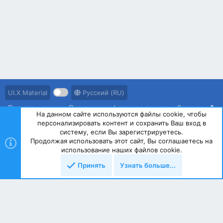
UI.X Material
Русский (RU)
Правила ресурса
Политика конфиденциальности
Справка
На данном сайте используются файлы cookie, чтобы
персонализировать контент и сохранить Ваш вход в
R
S
систему, если Вы зарегистрируетесь.
S
Продолжая использовать этот сайт, Вы соглашаетесь на
®
Community platform by XenForo
© 2010-2023 XenForo Ltd.
использование наших файлов cookie.
Принять
Узнать больше...
Сверху
Снизу