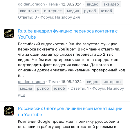
golden_dragon
Тема
12.09.2024
видео
вквидео
вконтакте
интернет
медиа
рутюб
ютюб
Ответы: 0
Форум:
На злобу дня
Rutube внедрил функцию переноса контента с
YouTube
Российский видеохостинг Rutube запустил функцию
переноса контента с YouTube*. В компании отметили,
что за один раз автор сможет перенести до 2 тыс.
видео. Чтобы импортировать контент, автор должен
подтвердить факт владения каналом. Для этого в
описании должен указать уникальный проверочный код
и...
golden_dragon
Тема
15.08.2024
видео
интернет
медиа
рутюб
ютюб
Ответы: 1
Форум:
На злобу
дня
Российских блогеров лишили всей монетизации
на YouTube
Компания Google продолжает политику русофобии и
остановила работу сервиса контекстной рекламы в