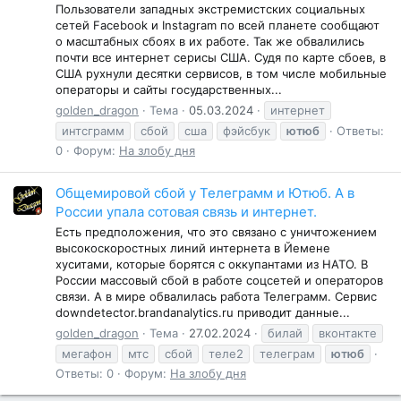
Пользователи западных экстремистских социальных
сетей Facebook и Instagram по всей планете сообщают
о масштабных сбоях в их работе. Так же обвалились
почти все интернет серисы США. Судя по карте сбоев, в
США рухнули десятки сервисов, в том числе мобильные
операторы и сайты государственных...
golden_dragon
Тема
05.03.2024
интернет
интсграмм
сбой
сша
фэйсбук
ютюб
Ответы:
0
Форум:
На злобу дня
Общемировой сбой у Телеграмм и Ютюб. А в
России упала сотовая связь и интернет.
Есть предположения, что это связано с уничтожением
высокоскоростных линий интернета в Йемене
хуситами, которые борятся с оккупантами из НАТО. В
России массовый сбой в работе соцсетей и операторов
связи. А в мире обвалилась работа Телеграмм. Сервис
downdetector.brandanalytics.ru приводит данные...
golden_dragon
Тема
27.02.2024
билай
вконтакте
мегафон
мтс
сбой
теле2
телеграм
ютюб
Ответы: 0
Форум:
На злобу дня