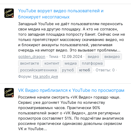
YouTube ворует видео пользователей и
блокирует несогласных
Западный YouTube не даёт пользователям переносить
свои медиа на другую площадку. А кто не согласен,
того западная площадка попросту банит. Сейчас они не
только препятствуют массовому скачиванию видео, но
и блокирют аккаунты пользователей, увеличивая
очередь на импорт видео. Это вызывает проблемы...
golden_dragon
Тема
12.09.2024
видео
вквидео
вконтакте
контент
медиа
платформа
российскаятехника
рутюб
ютюб
Ответы: 0
Форум:
На злобу дня
VK Видео приблизился к YouTube по просмотрам
Россияне начали смотреть «VK Видео» гораздо чаще.
Сервис уже догоняет YouTube по количеству
просматриваемых часов. Практически 90%
пользователей знают о «VK Видео», доля регулярных
просмотров составляет 51%. По подсчётам аналитиков
россияне практически одинаково довольны сервисом
VK и YouTube...