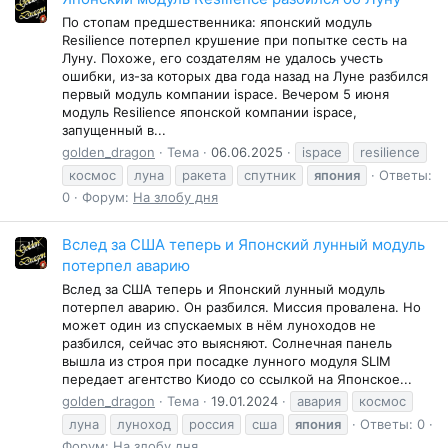
По стопам предшественника: японский модуль
Resilience потерпел крушение при попытке сесть на
Луну. Похоже, его создателям не удалось учесть
ошибки, из-за которых два года назад на Луне разбился
первый модуль компании ispace. Вечером 5 июня
модуль Resilience японской компании ispace,
запущенный в...
golden_dragon
Тема
06.06.2025
ispace
resilience
космос
луна
ракета
спутник
япония
Ответы:
0
Форум:
На злобу дня
Вслед за США теперь и Японский лунный модуль
потерпел аварию
Вслед за США теперь и Японский лунный модуль
потерпел аварию. Он разбился. Миссия провалена. Но
может один из спускаемых в нём луноходов не
разбился, сейчас это выясняют. Солнечная панель
вышла из строя при посадке лунного модуля SLIM
передает агентство Киодо со ссылкой на Японское...
golden_dragon
Тема
19.01.2024
авария
космос
луна
луноход
россия
сша
япония
Ответы: 0
Форум:
На злобу дня