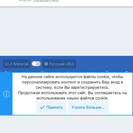
UI.X Material
Русский (RU)
Правила ресурса
Политика конфиденциальности
Справка
На данном сайте используются файлы cookie, чтобы
персонализировать контент и сохранить Ваш вход в
R
S
систему, если Вы зарегистрируетесь.
S
Продолжая использовать этот сайт, Вы соглашаетесь на
®
Community platform by XenForo
© 2010-2023 XenForo Ltd.
использование наших файлов cookie.
Принять
Узнать больше...
Сверху
Снизу