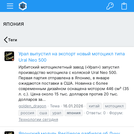
япония
Теги
Урал выпустил на экспорт новый мотоцикл типа
Ural Neo 500
Ирбитский мотоциклетный завод («Урал») запустил
производство мотоцикла с коляской Ural Neo 500.
Первая партия отправлена в Японию, в январе
ожидаются поставки в США. Новинка с более
современным дизайном оснащена мотором 446 см³ (35
л. с.). Цена около 15 тыс. долларов против 20 тыс.
долларов за...
golden_dragon
Тема
16.01.2026
китай
мотоцикл
россия
сша
урал
япония
Ответы: 0
Форум:
Технологии сегодня
Японский модуль Resilience разбился об Луну