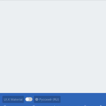
UI.X Material
Русский (RU)