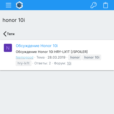
honor 10i
Теги
Обсуждение Honor 10i
N
Обсуждение Honor 10i HRY-LX1T [/SPOILER]
Nemogood
Тема
28.03.2019
honor
honor
10i
hry-lx1t
Ответы: 2
Форум:
10i