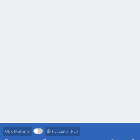
UI.X Material
Русский (RU)