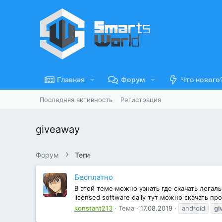
Главная
Форум
Что нового
Последняя активность
Регистрация
giveaway
Форум
Теги
Бесплатно
В этой теме можно узнать где скачать легаль
licensed software daily тут можно скачать про
konstant213
Тема
17.08.2019
android
gi