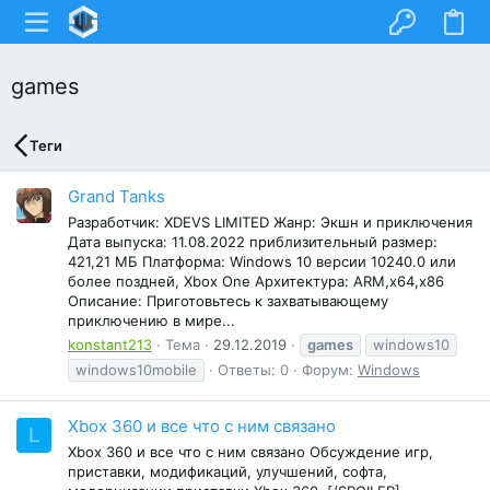
games
Теги
Grand Tanks
Разработчик: XDEVS LIMITED Жанр: Экшн и приключения
Дата выпуска: 11.08.2022 приблизительный размер:
421,21 МБ Платформа: Windows 10 версии 10240.0 или
более поздней, Xbox One Архитектура: ARM,x64,x86
Описание: Приготовьтесь к захватывающему
приключению в мире...
konstant213
Тема
29.12.2019
games
windows10
windows10mobile
Ответы: 0
Форум:
Windows
Xbox 360 и все что с ним связано
L
Xbox 360 и все что с ним связано Обсуждение игр,
приставки, модификаций, улучшений, софта,