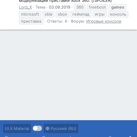
модернизации приставки Xbox 360. [/SPOILER]
Lord_X
Тема
03.09.2019
360
freeboot
games
microsoft
xbla
xbox
геймпад
игры
консоль
приставка
Ответы: 4
Форум:
Игровые консоли
UI.X Material
Русский (RU)