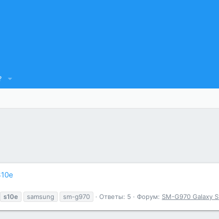
?
S10e
s10e
samsung
sm-g970
Ответы: 5
Форум:
SM-G970 Galaxy S