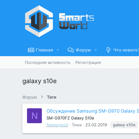
Главная
Форум
Что нового
Последняя активность
Регистрация
galaxy s10e
Форум
Теги
Обсуждение Samsung SM-G970 Galaxy 
N
SM-G970FZ Galaxy S10e
Nemogood
Тема
23.02.2019
galaxy
s10e