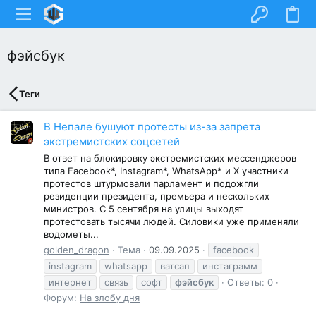
фэйсбук
Теги
В Непале бушуют протесты из-за запрета
экстремистских соцсетей
В ответ на блокировку экстремистских мессенджеров
типа Facebook*, Instagram*, WhatsApp* и X участники
протестов штурмовали парламент и подожгли
резиденции президента, премьера и нескольких
министров. С 5 сентября на улицы выходят
протестовать тысячи людей. Силовики уже применяли
водометы...
golden_dragon
Тема
09.09.2025
facebook
instagram
whatsapp
ватсап
инстаграмм
интернет
связь
софт
фэйсбук
Ответы: 0
Форум:
На злобу дня