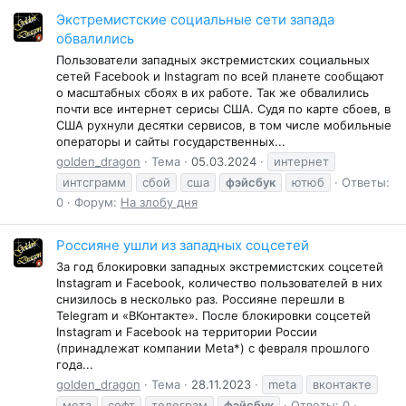
Экстремистские социальные сети запада
обвалились
Пользователи западных экстремистских социальных
сетей Facebook и Instagram по всей планете сообщают
о масштабных сбоях в их работе. Так же обвалились
почти все интернет серисы США. Судя по карте сбоев, в
США рухнули десятки сервисов, в том числе мобильные
операторы и сайты государственных...
golden_dragon
Тема
05.03.2024
интернет
интсграмм
сбой
сша
фэйсбук
ютюб
Ответы:
0
Форум:
На злобу дня
Россияне ушли из западных соцсетей
За год блокировки западных экстремистских соцсетей
Instagram и Facebook, количество пользователей в них
снизилось в несколько раз. Россияне перешли в
Telegram и «ВКонтакте». После блокировки соцсетей
Instagram и Facebook на территории России
(принадлежат компании Meta*) с февраля прошлого
года...
golden_dragon
Тема
28.11.2023
meta
вконтакте
мета
софт
телеграм
фэйсбук
Ответы: 0