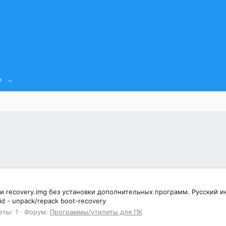
?
 и recovery.img без установки дополнительных программ. Русский ин
oid - unpack/repack boot-recovery
еты: 1
Форум:
Программы/утилиты для ПК