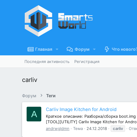
Главная
Форум
Что нового
Последняя активность
Регистрация
carliv
Форум
Теги
Carliv Image Kitchen for Android
A
Краткое описание: Разборка/сборка boot.img
[TOOL][UTILITY] Carliv Image Kitchen for Andr
andrwgldmn
Тема
24.12.2018
carliv
Отв