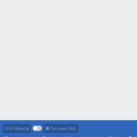
UI.X Material
Русский (RU)