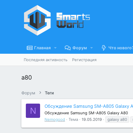
Главная
Форум
Что нового
Последняя активность
Регистрация
а80
Форум
Теги
Обсуждение Samsung SM-A805 Galaxy 
N
Обсуждение Samsung SM-A805 Galaxy A80
Nemogood
Тема
19.05.2019
galaxy a80