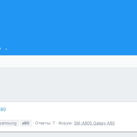
?
A80
samsung
а80
Ответы: 7
Форум:
SM-A805 Galaxy A80