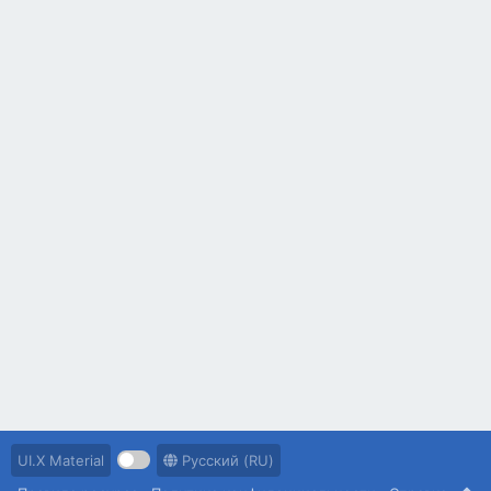
UI.X Material
Русский (RU)