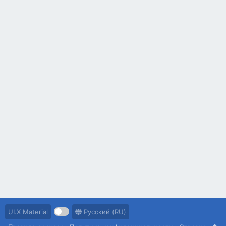
UI.X Material
Русский (RU)