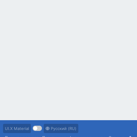
UI.X Material
Русский (RU)