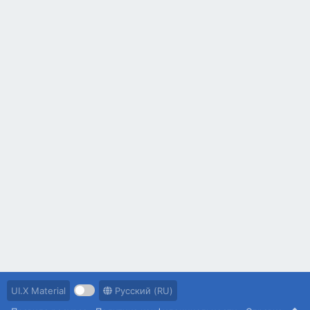
UI.X Material
Русский (RU)