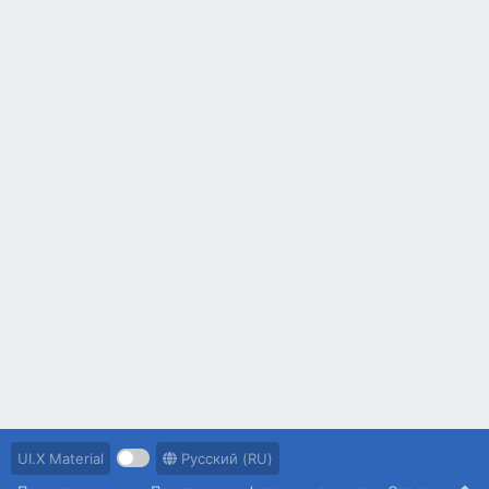
UI.X Material
Русский (RU)