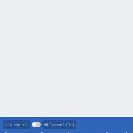
UI.X Material
Русский (RU)