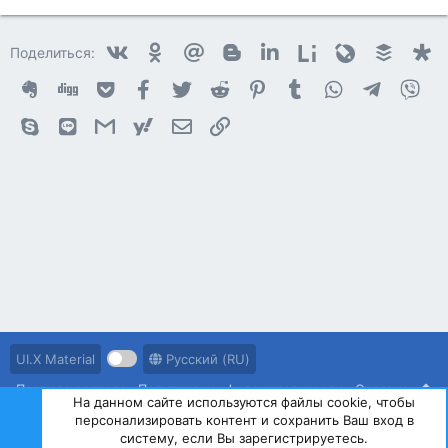
Vkontakte
Odnoklassniki
Mail.ru
Blogger
Linkedin
Liveinternet
Livejournal
Buffer
D
Поделиться:
Evernote
Digg
Getpocket
Facebook
Twitter
Reddit
Pinterest
Tumblr
WhatsApp
Telegram
Vib
Skype
Line
Gmail
yahoomail
Электронная почта
Ссылка
UI.X Material
Русский (RU)
Правила ресурса
Политика конфиденциальности
Справка
На данном сайте используются файлы cookie, чтобы
персонализировать контент и сохранить Ваш вход в
R
S
систему, если Вы зарегистрируетесь.
S