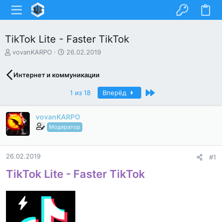
TikTok Lite - Faster TikTok
А
Д
vovanKARPO
26.02.2019
в
а
т
т
Интернет и коммуникации
о
а
р
н
Последний
1 из 18
Вперёд
т
а
е
ч
м
а
vovanKARPO
ы
л
Модератор
а
26.02.2019
#1
TikTok Lite - Faster TikTok