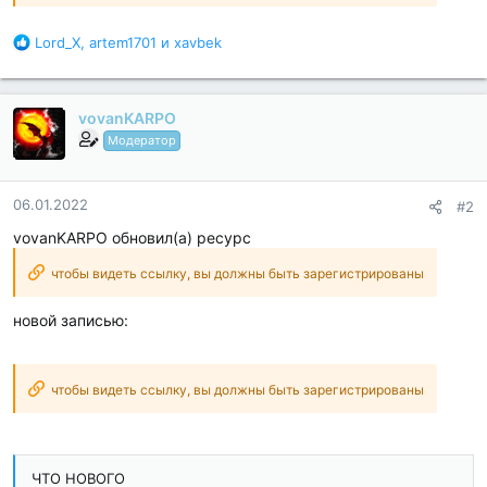
Б
Lord_X
,
artem1701
и
xavbek
л
а
г
vovanKARPO
о
д
Модератор
а
р
н
06.01.2022
#2
о
vovanKARPO обновил(а) ресурс
с
т
чтобы видеть ссылку, вы должны быть зарегистрированы
и
:
новой записью:
чтобы видеть ссылку, вы должны быть зарегистрированы
ЧТО НОВОГО