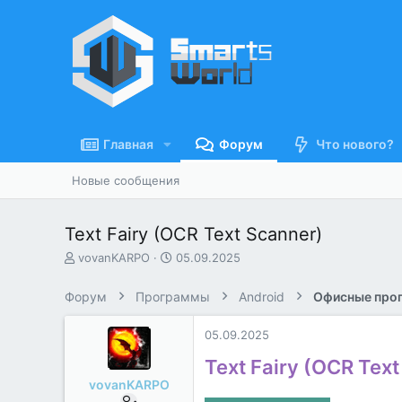
Главная
Форум
Что нового?
Новые сообщения
Text Fairy (OCR Text Scanner)
А
Д
vovanKARPO
05.09.2025
в
а
т
т
Форум
Программы
Android
Офисные про
о
а
р
н
05.09.2025
т
а
е
ч
Text Fairy (OCR Text
м
а
vovanKARPO
ы
л