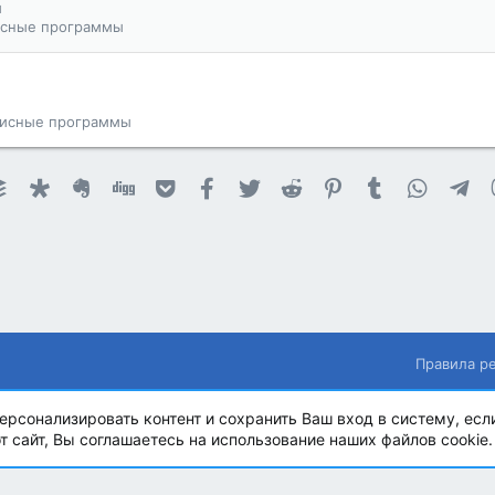
ы
сные программы
исные программы
et
ournal
Buffer
Diaspora
Evernote
Digg
Getpocket
Facebook
Twitter
Reddit
Pinterest
Tumblr
WhatsA
Te
Правила р
ерсонализировать контент и сохранить Ваш вход в систему, есл
.
 сайт, Вы соглашаетесь на использование наших файлов cookie.