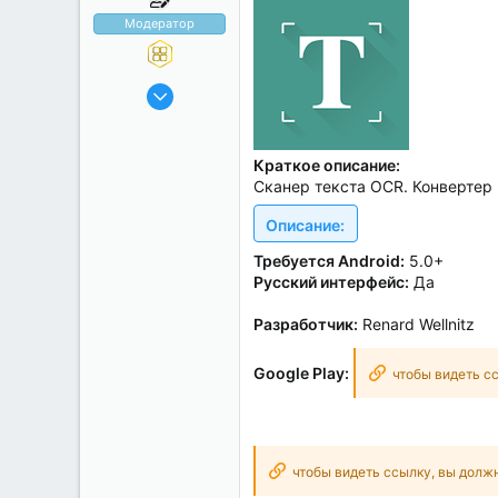
а
Модератор
14.12.2018
83 495
23 162
Краткое описание:
316
Сканер текста OCR. Конвертер 
Домодедово
Описание:
Samsung Galaxy S21 Ultra
Требуется Android:
5.0+
Русский интерфейс:
Да
Разработчик:
Renard Wellnitz
Google Play:
чтобы видеть с
чтобы видеть ссылку, вы долж