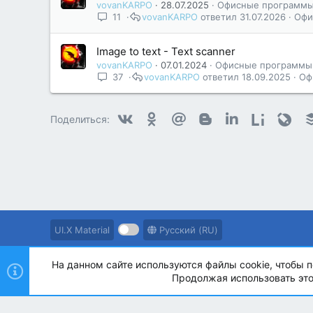
vovanKARPO
28.07.2025
Офисные программ
11
vovanKARPO
31.07.2026
Офи
Image to text - Text scanner
vovanKARPO
07.01.2024
Офисные программы
37
vovanKARPO
18.09.2025
Оф
Vkontakte
Odnoklassniki
Mail.ru
Blogger
Linkedin
Liveintern
Livej
Поделиться:
UI.X Material
Русский (RU)
На данном сайте используются файлы cookie, чтобы п
®
Community platform by XenForo
© 2010-2023 XenForo Ltd
Продолжая использовать этот