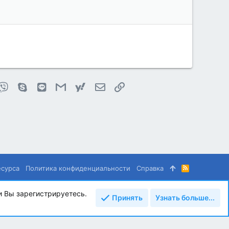
pp
legram
Viber
Skype
Line
Gmail
yahoomail
Электронная почта
Ссылка
есурса
Политика конфиденциальности
Справка
R
S
S
и Вы зарегистрируетесь.
Принять
Узнать больше...
Сверху
Снизу