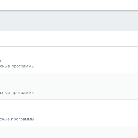
ы
сные программы
ы
сные программы
ы
сные программы