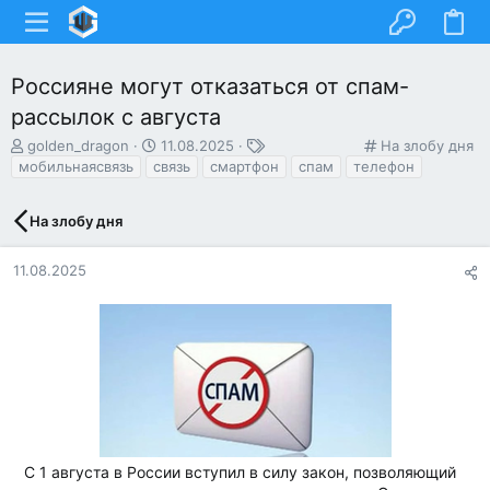
Россияне могут отказаться от спам-
рассылок с августа
А
Д
Т
К
golden_dragon
11.08.2025
На злобу дня
в
а
е
а
мобильнаясвязь
связь
смартфон
спам
телефон
т
т
г
т
о
а
и
е
На злобу дня
р
н
г
т
а
о
е
ч
р
11.08.2025
м
а
и
ы
л
я
а
С 1 августа в России вступил в силу закон, позволяющий