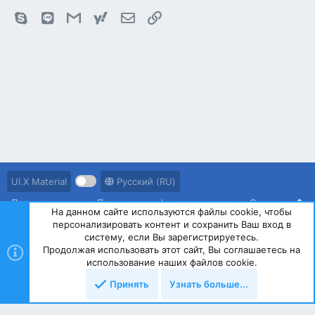
Skype
Line
Gmail
yahoomail
Электронная почта
Ссылка
UI.X Material
Русский (RU)
Правила ресурса
Политика конфиденциальности
Справка
На данном сайте используются файлы cookie, чтобы
персонализировать контент и сохранить Ваш вход в
R
S
систему, если Вы зарегистрируетесь.
S
Продолжая использовать этот сайт, Вы соглашаетесь на
®
Community platform by XenForo
© 2010-2023 XenForo Ltd.
использование наших файлов cookie.
Принять
Узнать больше...
Сверху
Снизу