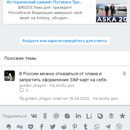
Исторический саммит Путина и Трампа на Аляске - обсуждали космос, совместное развитие Аляски и различные конфликты...
&#8203;Тема дня: президент
Российской Федерации завершил свой
визит на Аляску, обсудил...
Войдите или зарегистрируйтесь для ответа.
Похожие темы
С
В России можно отказаться от спама и
т
запретить оформление SIM-карт на себя
а
golden_dragon
На злобу дня
т
0
ь
golden_dragon
18.04.2025
На злобу дня
я
Vkontakte
Odnoklassniki
Mail.ru
Blogger
Linkedin
Liveinternet
Livejournal
Buffer
D
Поделиться:
Evernote
Digg
Getpocket
Facebook
Twitter
Reddit
Pinterest
Tumblr
WhatsApp
Telegram
Vib