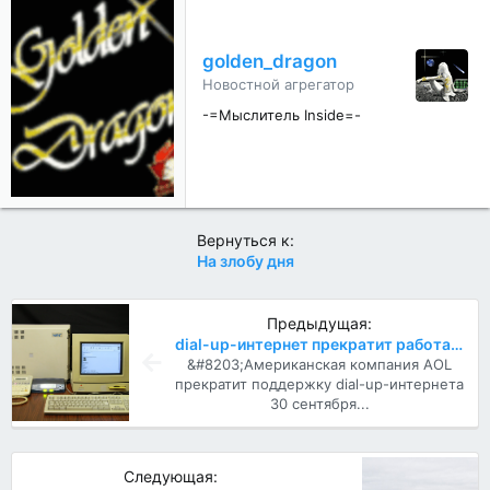
д
а
р
golden_dragon
н
Новостной агрегатор
о
с
-=Мыслитель Inside=-
т
и
:
Вернуться к:
На злобу дня
Предыдущая:
dial-up-интернет прекратит работать в сентябре 2025 года
&#8203;Американская компания AOL
прекратит поддержку dial-up-интернета
30 сентября...
Следующая: