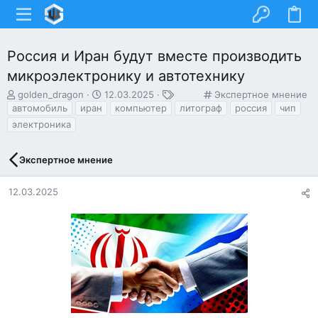
Россия и Иран будут вместе производить
микроэлектронику и автотехнику
А
Д
Т
К
golden_dragon
12.03.2025
Экспертное мнение
в
а
е
а
автомобиль
иран
компьютер
литограф
россия
чип
т
т
г
т
электроника
о
а
и
е
р
н
г
т
а
о
Экспертное мнение
е
ч
р
м
а
и
12.03.2025
ы
л
я
а