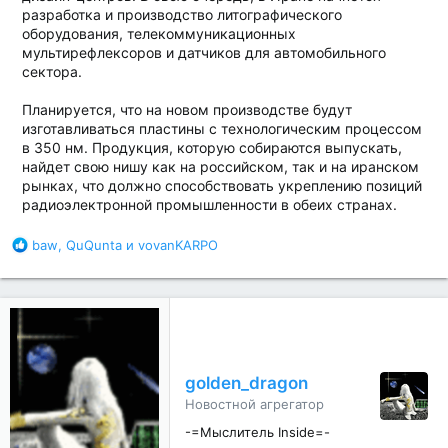
разработка и производство литографического
оборудования, телекоммуникационных
мультирефлексоров и датчиков для автомобильного
сектора.
Планируется, что на новом производстве будут
изготавливаться пластины с технологическим процессом
в 350 нм. Продукция, которую собираются выпускать,
найдет свою нишу как на российском, так и на иранском
рынках, что должно способствовать укреплению позиций
радиоэлектронной промышленности в обеих странах.
Б
baw
,
QuQunta
и
vovanKARPO
л
а
г
о
д
а
р
golden_dragon
н
Новостной агрегатор
о
с
-=Мыслитель Inside=-
т