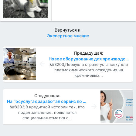
и
:
Вернуться к:
Экспертное мнение
Предыдущая:
Новое оборудование для производства чипов создано в России
&#8203;Первую в стране установку для
плазмохимического осаждения на
кремниевых...
Следующая:
На Госуслугах заработал сервис по самозапрету на кредиты и займы
&#8203;В кредитной истории тех, кто
подал заявление, появляется
специальная отметка с...