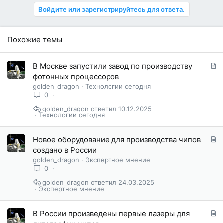
Войдите или зарегистрируйтесь для ответа.
Похожие темы
С
В Москве запустили завод по производству
т
фотонных процессоров
а
golden_dragon
Технологии сегодня
т
0
ь
golden_dragon
10.12.2025
я
Технологии сегодня
С
Новое оборудование для производства чипов
т
создано в России
а
golden_dragon
Экспертное мнение
т
0
ь
golden_dragon
24.03.2025
я
Экспертное мнение
С
В России произведены первые лазеры для
т