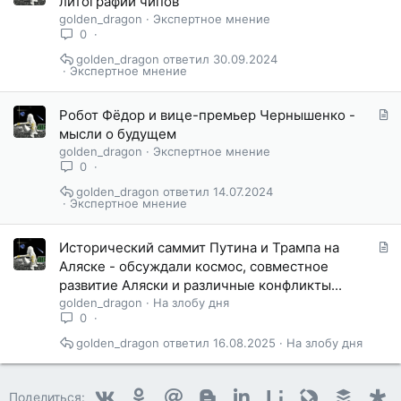
литографии чипов
а
golden_dragon
Экспертное мнение
т
0
ь
golden_dragon
30.09.2024
я
Экспертное мнение
С
Робот Фëдор и вице-премьер Чернышенко -
т
мысли о будущем
а
golden_dragon
Экспертное мнение
т
0
ь
golden_dragon
14.07.2024
я
Экспертное мнение
С
Исторический саммит Путина и Трампа на
т
Аляске - обсуждали космос, совместное
а
развитие Аляски и различные конфликты...
т
golden_dragon
На злобу дня
ь
0
я
golden_dragon
16.08.2025
На злобу дня
Vkontakte
Odnoklassniki
Mail.ru
Blogger
Linkedin
Liveinternet
Livejournal
Buffer
D
Поделиться: