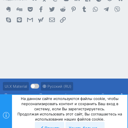
Evernote
Digg
Getpocket
Facebook
Twitter
Reddit
Pinterest
Tumblr
WhatsApp
Telegram
Vib
Skype
Line
Gmail
yahoomail
Электронная почта
Ссылка
UI.X Material
Русский (RU)
Правила ресурса
Политика конфиденциальности
Справка
На данном сайте используются файлы cookie, чтобы
персонализировать контент и сохранить Ваш вход в
R
S
систему, если Вы зарегистрируетесь.
S
Продолжая использовать этот сайт, Вы соглашаетесь на
®
Community platform by XenForo
© 2010-2023 XenForo Ltd.
использование наших файлов cookie.