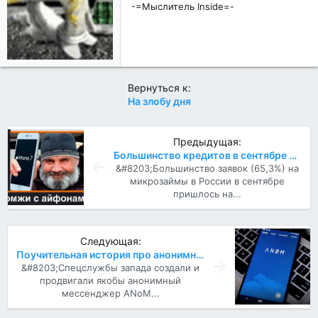
с
-=Мыслитель Inside=-
т
и
:
Вернуться к:
На злобу дня
Предыдущая:
Большинство кредитов в сентябре пришлось на владельцев iPhone
&#8203;Большинство заявок (65,3%) на
микрозаймы в России в сентябре
пришлось на...
Следующая:
Поучительная история про анонимные мессенджеры
&#8203;Спецслужбы запада создали и
продвигали якобы анонимный
мессенджер ANoM...