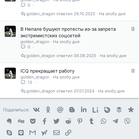
а
0
т
golden_dragon
29.10.2025
На злобу дня
ь
я
С
В Непале бушуют протесты из-за запрета
т
экстремистских соцсетей
а
golden_dragon
На злобу дня
т
0
ь
golden_dragon
09.09.2025
На злобу дня
я
С
ICQ прекращает работу
т
golden_dragon
На злобу дня
а
13
т
golden_dragon
07.07.2024
На злобу дня
ь
я
Vkontakte
Odnoklassniki
Mail.ru
Blogger
Linkedin
Liveinternet
Livejournal
Buffer
D
Поделиться:
Evernote
Digg
Getpocket
Facebook
Twitter
Reddit
Pinterest
Tumblr
WhatsApp
Telegram
Vib
Skype
Line
Gmail
yahoomail
Электронная почта
Ссылка