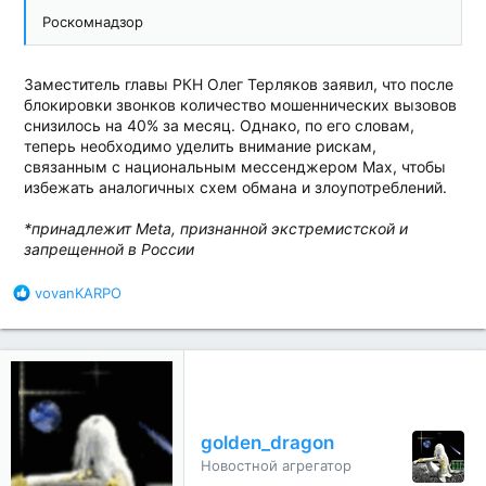
Роскомнадзор
Заместитель главы РКН Олег Терляков заявил, что после
блокировки звонков количество мошеннических вызовов
снизилось на 40% за месяц. Однако, по его словам,
теперь необходимо уделить внимание рискам,
связанным с национальным мессенджером Max, чтобы
избежать аналогичных схем обмана и злоупотреблений.
*принадлежит Meta, признанной экстремистской и
запрещенной в России
Б
vovanKARPO
л
а
г
о
д
а
р
golden_dragon
н
Новостной агрегатор
о