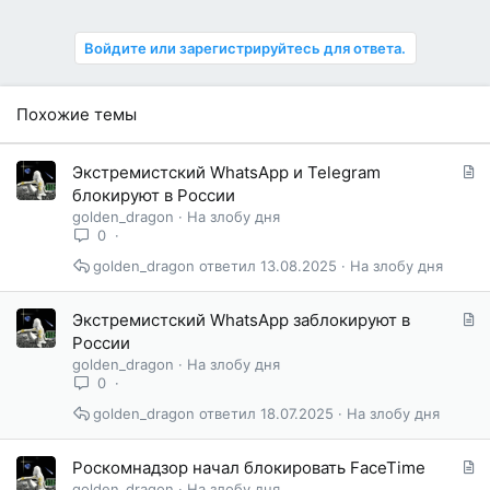
Войдите или зарегистрируйтесь для ответа.
Похожие темы
С
Экстремистский WhatsApp и Telegram
т
блокируют в России
а
golden_dragon
На злобу дня
т
0
ь
golden_dragon
13.08.2025
На злобу дня
я
С
Экстремистский WhatsApp заблокируют в
т
России
а
golden_dragon
На злобу дня
т
0
ь
golden_dragon
18.07.2025
На злобу дня
я
С
Роскомнадзор начал блокировать FaceTime
т
golden_dragon
На злобу дня