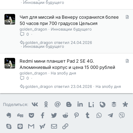
ь
Инновации будущего
я
С
Чип для миссий на Венеру сохранился более
т
50 часов при 700 градусов Цельсия
а
golden_dragon
Инновации будущего
т
0
ь
golden_dragon
24.04.2026
я
Инновации будущего
С
Redmi мини планшет Pad 2 SE 4G.
т
Алюминиевый корпус и цена 15 000 рублей
а
golden_dragon
На злобу дня
т
0
ь
golden_dragon
23.04.2026
На злобу дня
я
Vkontakte
Odnoklassniki
Mail.ru
Blogger
Linkedin
Liveinternet
Livejournal
Buffer
D
Поделиться:
Evernote
Digg
Getpocket
Facebook
Twitter
Reddit
Pinterest
Tumblr
WhatsApp
Telegram
Vib
Skype
Line
Gmail
yahoomail
Электронная почта
Ссылка