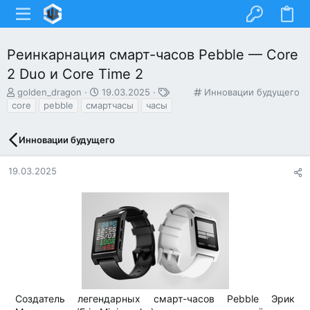
Реинкарнация смарт-часов Pebble — Core
2 Duo и Core Time 2
А
Д
Т
К
golden_dragon
19.03.2025
Инновации будущего
в
а
е
а
core
pebble
смартчасы
часы
т
т
г
т
о
а
и
е
Инновации будущего
р
н
г
т
а
о
е
ч
р
19.03.2025
м
а
и
ы
л
я
а
Создатель легендарных смарт-часов Pebble Эрик