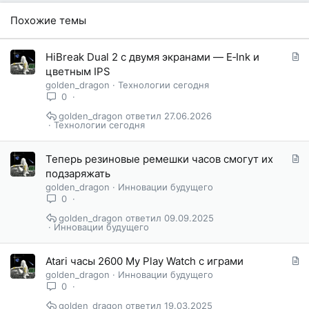
Похожие темы
С
HiBreak Dual 2 с двумя экранами — E‑Ink и
т
цветным IPS
а
golden_dragon
Технологии сегодня
т
0
ь
golden_dragon
27.06.2026
я
Технологии сегодня
С
Теперь резиновые ремешки часов смогут их
т
подзаряжать
а
golden_dragon
Инновации будущего
т
0
ь
golden_dragon
09.09.2025
я
Инновации будущего
С
Atari часы 2600 My Play Watch с играми
т
golden_dragon
Инновации будущего
а
0
т
golden_dragon
19.03.2025