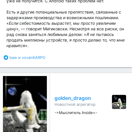
уже не получится. С Android таких проблем нет.
Есть и другие потенциальные препятствия, связанные с
задержками производства и возможными пошлинами.
«
Если себестоимость вырастет, мы просто увеличим
цену
», — говорит Мигиковски. Несмотря на все риски, он
рад снова заняться любимым делом: «
Я не пытаюсь
продать миллионы устройств, я просто делаю то, что мне
нравится
».
Б
baw
и
vovanKARPO
л
а
г
о
д
а
р
golden_dragon
н
Новостной агрегатор
о
с
-=Мыслитель Inside=-
т
и
: