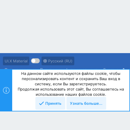
UI.X Material
Русский (RU)
Правила ресурса
Политика конфиденциальности
Справка
На данном сайте используются файлы cookie, чтобы
персонализировать контент и сохранить Ваш вход в
R
S
систему, если Вы зарегистрируетесь.
S
Продолжая использовать этот сайт, Вы соглашаетесь на
®
Community platform by XenForo
© 2010-2023 XenForo Ltd.
использование наших файлов cookie.
Принять
Узнать больше...
Сверху
Снизу