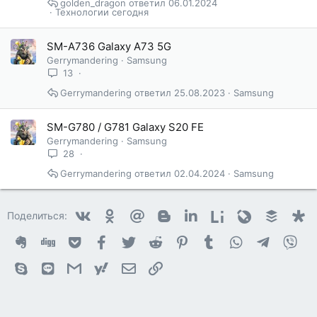
golden_dragon
06.01.2024
ь
Технологии сегодня
я
SM-A736 Galaxy A73 5G
Gerrymandering
Samsung
13
Gerrymandering
25.08.2023
Samsung
SM-G780 / G781 Galaxy S20 FE
Gerrymandering
Samsung
28
Gerrymandering
02.04.2024
Samsung
Vkontakte
Odnoklassniki
Mail.ru
Blogger
Linkedin
Liveinternet
Livejournal
Buffer
D
Поделиться:
Evernote
Digg
Getpocket
Facebook
Twitter
Reddit
Pinterest
Tumblr
WhatsApp
Telegram
Vib
Skype
Line
Gmail
yahoomail
Электронная почта
Ссылка