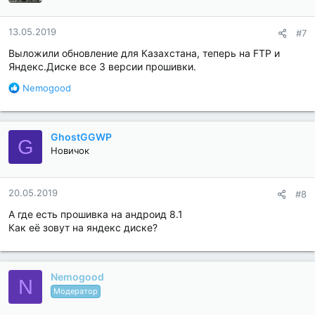
13.05.2019
#7
Выложили обновление для Казахстана, теперь на FTP и
Яндекс.Диске все 3 версии прошивки.
Б
Nemogood
л
а
г
GhostGGWP
о
G
д
Новичок
а
р
н
20.05.2019
#8
о
А где есть прошивка на андроид 8.1
с
т
Как её зовут на яндекс диске?
и
:
Nemogood
N
Модератор