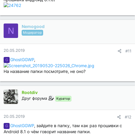
Nemogood
N
Модератор
20.05.2019
#11
GhostGGWP
,
G
На название папки посмотрите, не оно?
Rootdiv
Друг форума
Куратор
20.05.2019
#12
GhostGGWP
, зайдите в папку, там как раз прошивки с
G
Android 8.1 о чём говорит название папки.