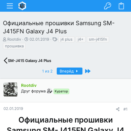
Официальные прошивки Samsung SM-
J415FN Galaxy J4 Plus
А
Д
Т
Rootdiv
02.01.2019
j4 plus
j4+
sm-j415fn
в
а
е
прошивка
т
т
г
о
а
и
р
н
SM-J415 Galaxy J4 Plus
т
а
е
ч
Последний
1 из 2
Вперёд
м
а
ы
л
Rootdiv
а
Друг форума
Куратор
02.01.2019
#1
Официальные прошивки
Samsung SM-J415FN Galaxy J4