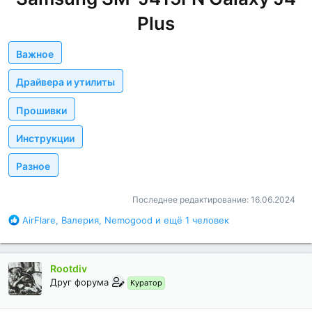
Plus
Важное
Драйвера и утилиты
Прошивки
Инструкции
Разное
Последнее редактирование:
16.06.2024
Б
AirFlare
,
Валерия
,
Nemogood
и ещё 1 человек
л
а
г
Rootdiv
о
д
Друг форума
Куратор
а
р