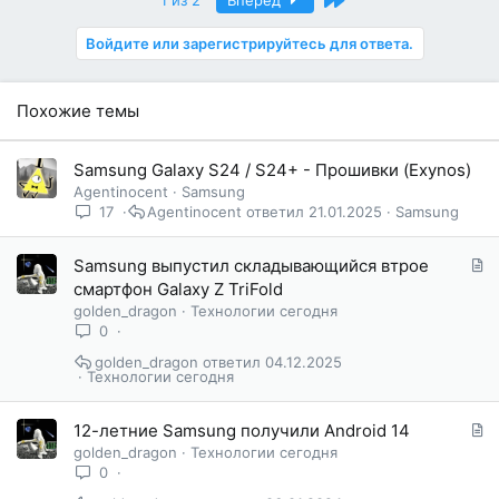
1 из 2
Вперёд
о
д
Войдите или зарегистрируйтесь для ответа.
а
р
н
Похожие темы
о
с
т
Samsung Galaxy S24 / S24+ - Прошивки (Exynos)
и
Agentinocent
Samsung
:
17
Agentinocent
21.01.2025
Samsung
С
Samsung выпустил складывающийся втрое
т
смартфон Galaxy Z TriFold
а
golden_dragon
Технологии сегодня
т
0
ь
golden_dragon
04.12.2025
я
Технологии сегодня
С
12-летние Samsung получили Android 14
т
golden_dragon
Технологии сегодня
а
0
т