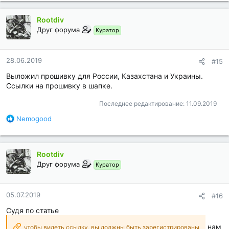
а
г
Rootdiv
о
д
Друг форума
Куратор
а
р
н
28.06.2019
#15
о
Выложил прошивку для России, Казахстана и Украины.
с
т
Ссылки на прошивку в шапке.
и
:
Последнее редактирование:
11.09.2019
Б
Nemogood
л
а
г
Rootdiv
о
д
Друг форума
Куратор
а
р
н
05.07.2019
#16
о
Судя по статье
с
т
нам
чтобы видеть ссылку, вы должны быть зарегистрированы
и