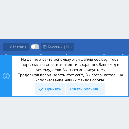
UI.X Material
Русский (RU)
Правила ресурса
Политика конфиденциальности
Справка
На данном сайте используются файлы cookie, чтобы
персонализировать контент и сохранить Ваш вход в
R
S
систему, если Вы зарегистрируетесь.
S
Продолжая использовать этот сайт, Вы соглашаетесь на
®
Community platform by XenForo
© 2010-2023 XenForo Ltd.
использование наших файлов cookie.
Принять
Узнать больше...
Сверху
Снизу