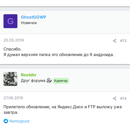
GhostGGWP
G
Новичок
20.05.2019
#13
Спасибо.
Я думал верхняя папка это обновление до 9 андроида.
Rootdiv
Друг форума
Куратор
27.06.2019
#14
Прилетело обновление, на Яндекс.Диск и FTP выложу уже
завтра.
Б
Nemogood
л