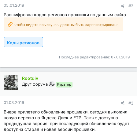
н
05.01.2019
#2
о
Расшифровка кодов регионов прошивки по данным сайта
с
т
чтобы видеть ссылку, вы должны быть зарегистрированы
и
:
Коды регионов
Последнее редактирование:
07.01.2019
Rootdiv
Друг форума
Куратор
01.03.2019
#3
Вчера прилетело обновление прошивки, сегодня выложил
новую версию на Яндекс.Диск и FTP. Также доступна
предыдущая версия, при последующий обновлениях будет
доступна старая и новая версии прошивки.