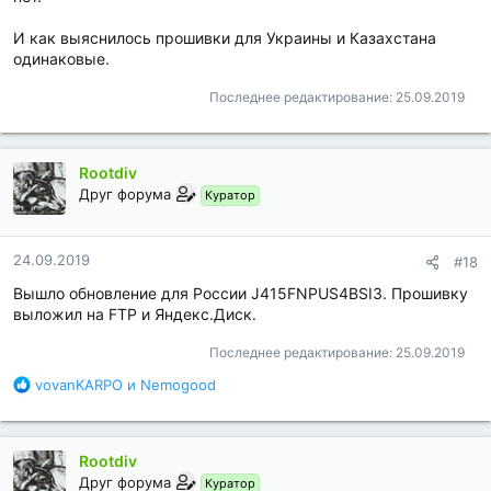
И как выяснилось прошивки для Украины и Казахстана
одинаковые.
Последнее редактирование:
25.09.2019
Rootdiv
Друг форума
Куратор
24.09.2019
#18
Вышло обновление для России J415FNPUS4BSI3. Прошивку
выложил на FTP и Яндекс.Диск.
Последнее редактирование:
25.09.2019
Б
vovanKARPO
и
Nemogood
л
а
г
Rootdiv
о
д
Друг форума
Куратор