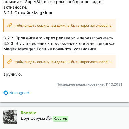
отличии от SuperSU, в котором наоборот не видно
активности.
3.2.1. Скачайте Magisk по
чтобы видеть ссылку, вы должны быть зарегистрированы
3.2.2. Прошейте его через рекавери и перезагрузитесь
3.2.3. В установленных приложениях должен появиться
Magisk Manager. Если не появился, установите
чтобы видеть ссылку, вы должны быть зарегистрированы
вручную.
Последнее редактирование:
11.10.2021
Б
Nemogood
л
а
г
Rootdiv
о
д
Друг форума
Куратор
а
р