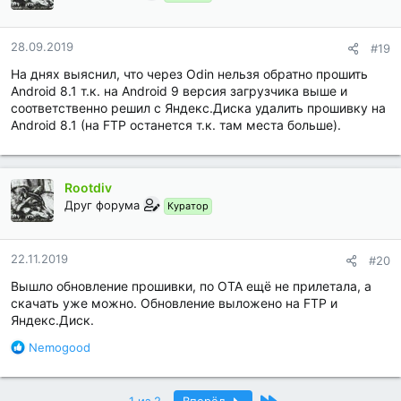
а
р
н
28.09.2019
#19
о
На днях выяснил, что через Odin нельзя обратно прошить
с
т
Android 8.1 т.к. на Android 9 версия загрузчика выше и
и
соответственно решил с Яндекс.Диска удалить прошивку на
:
Android 8.1 (на FTP останется т.к. там места больше).
Rootdiv
Друг форума
Куратор
22.11.2019
#20
Вышло обновление прошивки, по ОТА ещё не прилетала, а
скачать уже можно. Обновление выложено на FTP и
Яндекс.Диск.
Б
Nemogood
л
а
г
Последний