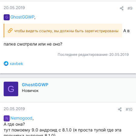
20.05.2019
#9
GhostGGWP
,
G
А в
чтобы видеть ссылку, вы должны быть зарегистрированы
папке смотрели или не оно?
Последнее редактирование:
20.05.2019
Б
xavbek
л
а
г
GhostGGWP
о
G
д
Новичок
а
р
н
20.05.2019
#10
о
с
Nemogood
,
N
т
А где она?
и
тут помоему 9.0 андроид с 8.1.0 (я проста тупой где эта
:
прошивка андроид 8.1.0)