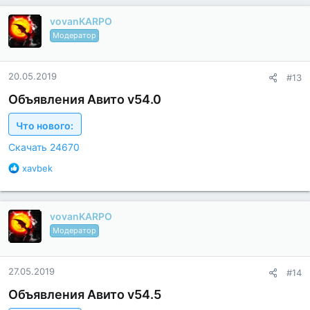
г
vovanKARPO
о
д
Модератор
а
р
н
20.05.2019
#13
о
с
Объявления Авито v54.0
т
и
Что нового:
:
Скачать 24670
Б
xavbek
л
а
г
vovanKARPO
о
д
Модератор
а
р
н
27.05.2019
#14
о
с
Объявления Авито v54.5
т