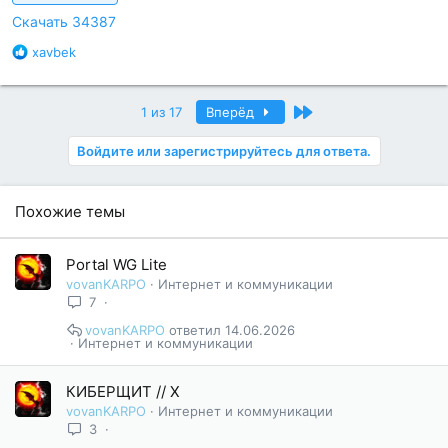
:
Скачать 34387
Б
xavbek
л
а
г
Последний
1 из 17
Вперёд
о
д
Войдите или зарегистрируйтесь для ответа.
а
р
н
Похожие темы
о
с
т
Portal WG Lite
и
vovanKARPO
Интернет и коммуникации
:
7
vovanKARPO
14.06.2026
Интернет и коммуникации
КИБЕРЩИТ // X
vovanKARPO
Интернет и коммуникации
3