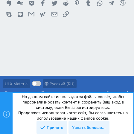
Evernote
Digg
Getpocket
Facebook
Twitter
Reddit
Pinterest
Tumblr
WhatsApp
Telegram
Vib
Skype
Line
Gmail
yahoomail
Электронная почта
Ссылка
UI.X Material
Русский (RU)
Правила ресурса
Политика конфиденциальности
Справка
На данном сайте используются файлы cookie, чтобы
персонализировать контент и сохранить Ваш вход в
R
S
систему, если Вы зарегистрируетесь.
S
Продолжая использовать этот сайт, Вы соглашаетесь на
®
Community platform by XenForo
© 2010-2023 XenForo Ltd.
использование наших файлов cookie.
Принять
Узнать больше...
Сверху
Снизу