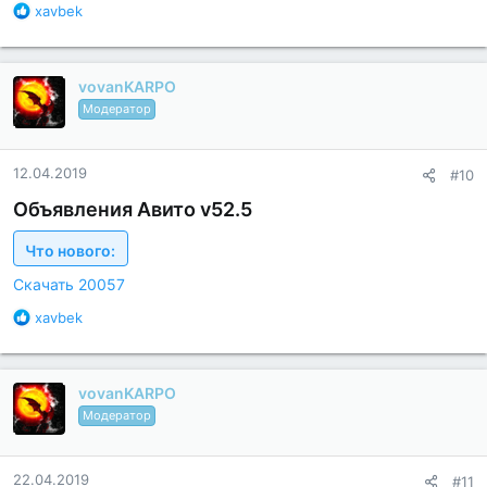
Б
xavbek
л
а
г
vovanKARPO
о
д
Модератор
а
р
н
12.04.2019
#10
о
с
Объявления Авито v52.5
т
и
Что нового:
:
Скачать 20057
Б
xavbek
л
а
г
vovanKARPO
о
д
Модератор
а
р
н
22.04.2019
#11