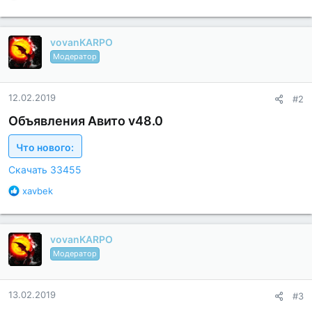
л
а
г
vovanKARPO
о
д
Модератор
а
р
н
12.02.2019
#2
о
с
Объявления Авито v48.0
т
и
Что нового:
:
Скачать 33455
Б
xavbek
л
а
г
vovanKARPO
о
д
Модератор
а
р
н
13.02.2019
#3
о