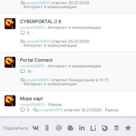
vovanKARPO
30.07.2026
Интернет и коммуникации
CYBERPORTAL // X
vovanKARPO
Интернет и коммуникации
6
vovanKARPO
05.07.2026
Интернет и коммуникации
Portal Connect
vovanKARPO
Интернет и коммуникации
19
vovanKARPO
Понедельник в 12:11
Интернет и коммуникации
Море карт
vovanKARPO
Разное
0
vovanKARPO
19.07.2026
Разное
Vkontakte
Odnoklassniki
Mail.ru
Blogger
Linkedin
Liveinternet
Livejournal
Buffer
D
Поделиться: