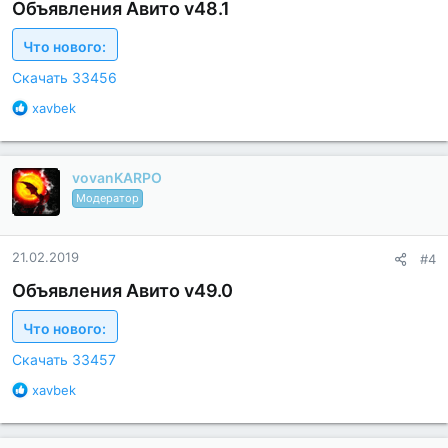
с
Объявления Авито v48.1
т
и
Что нового:
:
Скачать 33456
Б
xavbek
л
а
г
vovanKARPO
о
д
Модератор
а
р
н
21.02.2019
#4
о
с
Объявления Авито v49.0
т
и
Что нового:
:
Скачать 33457
Б
xavbek
л
а
г