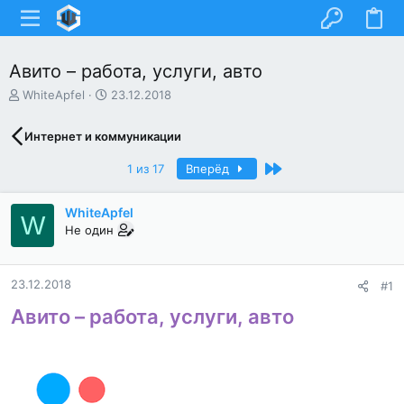
Авито – работа, услуги, авто
А
Д
WhiteApfel
23.12.2018
в
а
т
т
Интернет и коммуникации
о
а
р
н
Последний
1 из 17
Вперёд
т
а
е
ч
м
а
WhiteApfel
W
ы
л
Не один
а
23.12.2018
#1
Авито – работа, услуги, авто