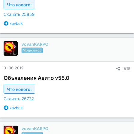
и
Что нового:
:
Скачать 25859
Б
xavbek
л
а
г
vovanKARPO
о
д
Модератор
а
р
н
01.06.2019
#15
о
с
Объявления Авито v55.0
т
и
Что нового:
:
Скачать 26722
Б
xavbek
л
а
г
vovanKARPO
о