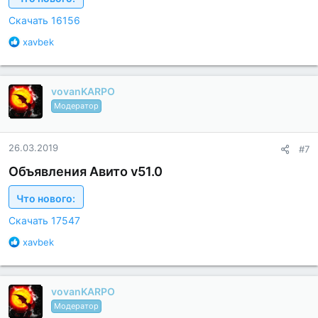
:
Скачать 16156
Б
xavbek
л
а
г
vovanKARPO
о
д
Модератор
а
р
н
26.03.2019
#7
о
с
Объявления Авито v51.0
т
и
Что нового:
:
Скачать 17547
Б
xavbek
л
а
г
vovanKARPO
о
д
Модератор