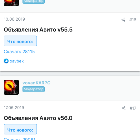
д
Модератор
а
р
н
10.06.2019
#16
о
с
Объявления Авито v55.5
т
и
Что нового:
:
Скачать 28115
Б
xavbek
л
а
г
vovanKARPO
о
д
Модератор
а
р
н
17.06.2019
#17
о
с
Объявления Авито v56.0
т
и
Что нового:
:
Скачать 29081