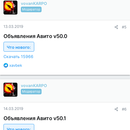
vovanKARPO
о
д
Модератор
а
р
н
13.03.2019
#5
о
с
Объявления Авито v50.0
т
и
Что нового:
:
Скачать 15966
Б
xavbek
л
а
г
vovanKARPO
о
д
Модератор
а
р
н
14.03.2019
#6
о
с
Объявления Авито v50.1
т
и
Что нового: