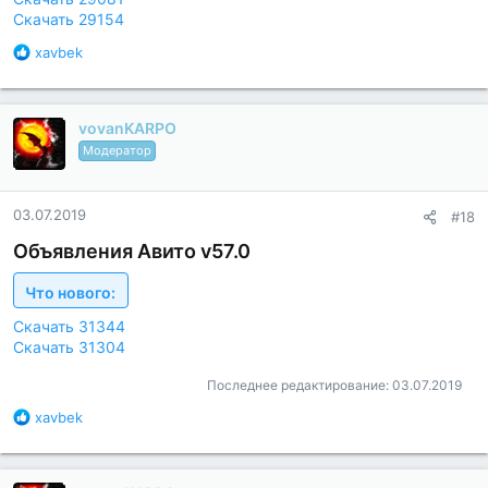
Скачать 29154
Б
xavbek
л
а
г
vovanKARPO
о
д
Модератор
а
р
н
03.07.2019
#18
о
с
Объявления Авито v57.0
т
и
Что нового:
:
Скачать 31344
Скачать 31304
Последнее редактирование:
03.07.2019
Б
xavbek
л
а
г