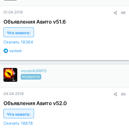
а
р
н
01.04.2019
#8
о
с
Объявления Авито v51.6
т
и
Что нового:
:
Скачать 18364
Б
xavbek
л
а
г
vovanKARPO
о
д
Модератор
а
р
н
04.04.2019
#9
о
с
Объявления Авито v52.0
т
и
Что нового:
:
Скачать 18878