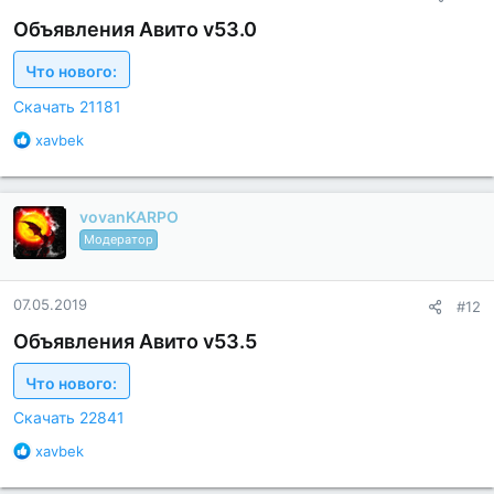
о
с
Объявления Авито v53.0
т
и
Что нового:
:
Скачать 21181
Б
xavbek
л
а
г
vovanKARPO
о
д
Модератор
а
р
н
07.05.2019
#12
о
с
Объявления Авито v53.5
т
и
Что нового:
:
Скачать 22841
Б
xavbek
л
а